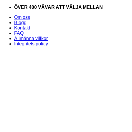
Skip
ÖVER 400 VÄVAR ATT VÄLJA MELLAN
to
Om oss
content
Blogg
Kontakt
FAQ
Allmänna villkor
Integritets policy