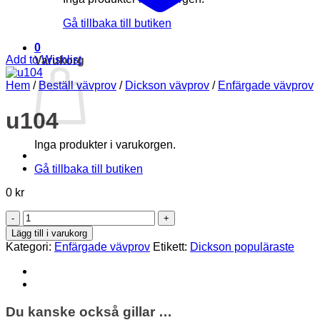
Gå tillbaka till butiken
0
Add to Wishlist
Varukorg
Hem
/
Beställ vävprov
/
Dickson vävprov
/
Enfärgade vävprov
u104
Inga produkter i varukorgen.
Gå tillbaka till butiken
0
kr
u104
mängd
Lägg till i varukorg
Kategori:
Enfärgade vävprov
Etikett:
Dickson populäraste
Du kanske också gillar …