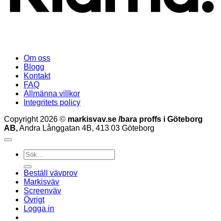
Om oss
Blogg
Kontakt
FAQ
Allmänna villkor
Integritets policy
Copyright 2026 ©
markisvav.se /bara proffs i Göteborg
AB,
Andra Långgatan 4B, 413 03 Göteborg
Sök
efter:
Beställ vävprov
Markisväv
Screenväv
Övrigt
Logga in