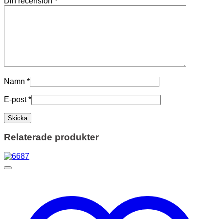
Din recension
*
Namn
*
E-post
*
Relaterade produkter