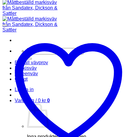
Sök
efter:
Beställ vävprov
Markisväv
Screenväv
Övrigt
Logga in
Varukorg /
0
kr
0
Inga produkter i varukorgen.