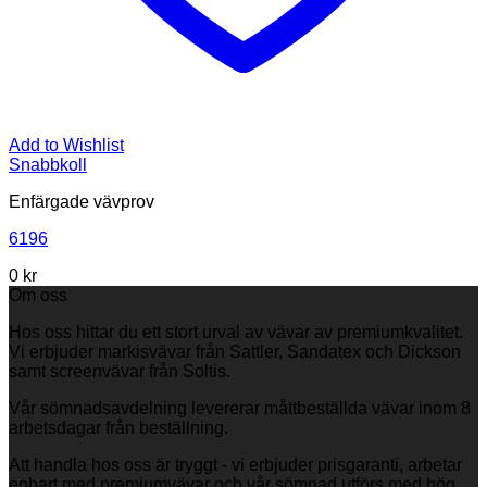
Add to Wishlist
Snabbkoll
Enfärgade vävprov
6196
0
kr
Om oss
Hos oss hittar du ett stort urval av vävar av premiumkvalitet.
Vi erbjuder markisvävar från Sattler, Sandatex och Dickson
samt screenvävar från Soltis.
Vår sömnadsavdelning levererar måttbeställda vävar inom 8
arbetsdagar från beställning.
Att handla hos oss är tryggt - vi erbjuder prisgaranti, arbetar
enbart med premiumvävar och vår sömnad utförs med hög