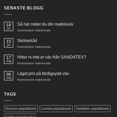
SENASTE BLOGG
Så här mäter du din markisväv
18
jul
för
Kommentarer inaktiverade
Så
här
Skötselråd
15
mäter
jul
för
Kommentarer inaktiverade
du
Skötselråd
din
Hittar ni inte er väv från SANDATEX?
markisväv
17
maj
för
Kommentarer inaktiverade
Hittar
ni
Lägst pris på färdigsydd väv
06
inte
maj
för
Kommentarer inaktiverade
er
Lägst
väv
pris
från
på
TAGS
SANDATEX?
färdigsydd
väv
Dickson populäraste
Lumera populäraste
Sandatex populäraste
Sattler populäraste