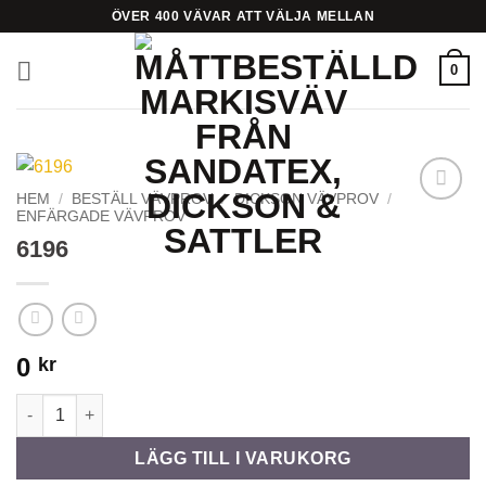
Skip
ÖVER 400 VÄVAR ATT VÄLJA MELLAN
to
content
0
HEM
/
BESTÄLL VÄVPROV
/
DICKSON VÄVPROV
/
ENFÄRGADE VÄVPROV
Add to
Wishlist
6196
0
kr
6196 mängd
LÄGG TILL I VARUKORG