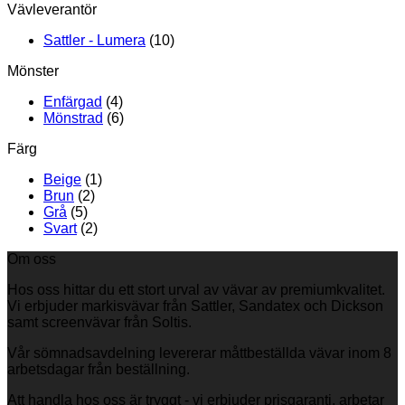
Vävleverantör
Sattler - Lumera
(10)
Mönster
Enfärgad
(4)
Mönstrad
(6)
Färg
Beige
(1)
Brun
(2)
Grå
(5)
Svart
(2)
Om oss
Hos oss hittar du ett stort urval av vävar av premiumkvalitet.
Vi erbjuder markisvävar från Sattler, Sandatex och Dickson
samt screenvävar från Soltis.
Vår sömnadsavdelning levererar måttbeställda vävar inom 8
arbetsdagar från beställning.
Att handla hos oss är tryggt - vi erbjuder prisgaranti, arbetar