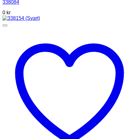
338084
0
kr