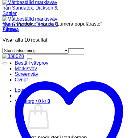
Hem
/
Produkter märkta ”Lumera populäraste”
Filtrera
Visar alla 10 resultat
Sök
efter:
Beställ vävprov
Markisväv
Screenväv
Övrigt
Logga in
Varukorg /
0
kr
0
Inga produkter i varukorgen.