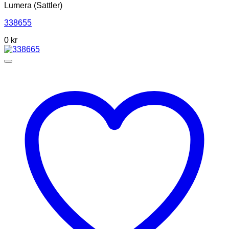
Lumera (Sattler)
338655
0
kr