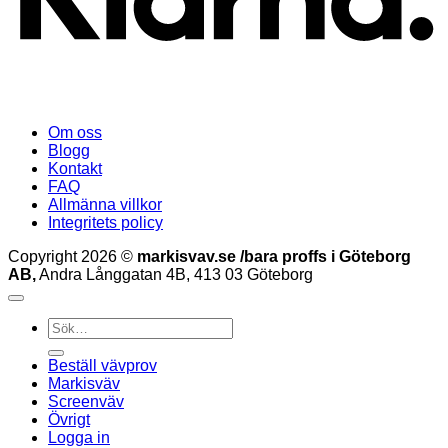
Om oss
Blogg
Kontakt
FAQ
Allmänna villkor
Integritets policy
Copyright 2026 ©
markisvav.se /bara proffs i Göteborg
AB,
Andra Långgatan 4B, 413 03 Göteborg
Sök
efter:
Beställ vävprov
Markisväv
Screenväv
Övrigt
Logga in