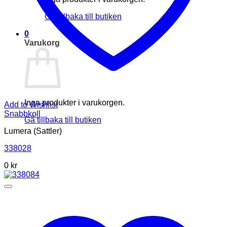
Gå tillbaka till butiken
0
Varukorg
Inga produkter i varukorgen.
Add to Wishlist
Snabbkoll
Gå tillbaka till butiken
Lumera (Sattler)
338028
0
kr