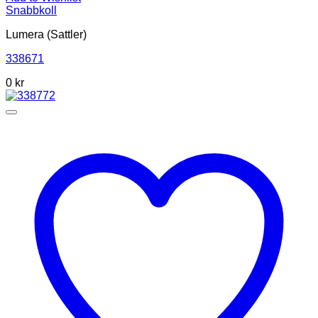
Snabbkoll
Lumera (Sattler)
338671
0
kr