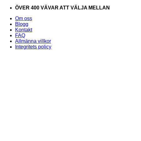
Skip
ÖVER 400 VÄVAR ATT VÄLJA MELLAN
to
Om oss
content
Blogg
Kontakt
FAQ
Allmänna villkor
Integritets policy