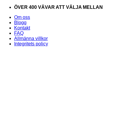
Skip
ÖVER 400 VÄVAR ATT VÄLJA MELLAN
to
Om oss
content
Blogg
Kontakt
FAQ
Allmänna villkor
Integritets policy