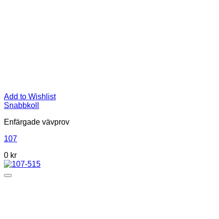
Add to Wishlist
Snabbkoll
Enfärgade vävprov
107
0
kr