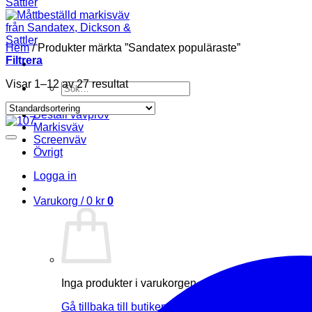
Hem
/
Produkter märkta ”Sandatex populäraste”
Filtrera
Visar 1–12 av 27 resultat
Sök
efter:
Beställ vävprov
Markisväv
Screenväv
Övrigt
Logga in
Varukorg /
0
kr
0
Inga produkter i varukorgen.
Gå tillbaka till butiken