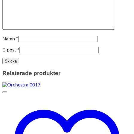
Namn
*
E-post
*
Relaterade produkter