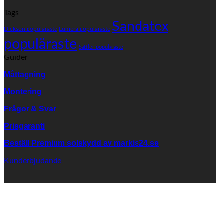
er
Lä
Tags
väv
pr
från
Sandatex
på
Dickson populäraste
Lumera populäraste
SANDATEX?
fä
populäraste
vä
Sattler populäraste
Guider
Måttagning
Montering
Frågor & Svar
Prisgaranti
Beställ Premium solskydd av
markis24.se
Kunderbjudande
K