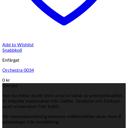
Add to Wishlist
Snabbkoll
Enfärgat
Orchestra 0034
0 kr
Om oss
Hos oss hittar du ett stort urval av vävar av premiumkvalitet.
Vi erbjuder markisvävar från Sattler, Sandatex och Dickson
samt screenvävar från Soltis.
Vår sömnadsavdelning levererar måttbeställda vävar inom 8
arbetsdagar från beställning.