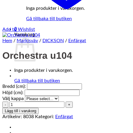
Inga produkter i varukorgen.
Gå tillbaka till butiken
0
Add to Wishlist
Varukorg
Hem
/
Markisväv
/
DICKSON
/
Enfärgat
Orchestra u104
Inga produkter i varukorgen.
Gå tillbaka till butiken
Bredd (cm):
Höjd (cm):
Välj kappa
Orchestra
u104
Lägg till i varukorg
mängd
Artikelnr:
8038
Kategori:
Enfärgat