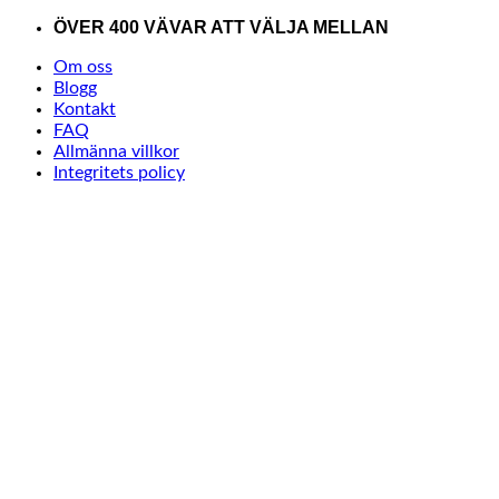
Skip
ÖVER 400 VÄVAR ATT VÄLJA MELLAN
to
Om oss
content
Blogg
Kontakt
FAQ
Allmänna villkor
Integritets policy