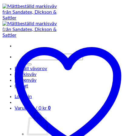
Sök
efter:
Beställ vävprov
Markisväv
Screenväv
Övrigt
Logga in
0
Varukorg /
0
kr