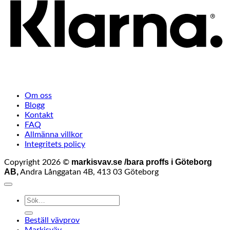
Om oss
Blogg
Kontakt
FAQ
Allmänna villkor
Integritets policy
markisvav.se /bara proffs i Göteborg
Copyright 2026 ©
AB,
Andra Långgatan 4B, 413 03 Göteborg
Sök
efter:
Beställ vävprov
Markisväv