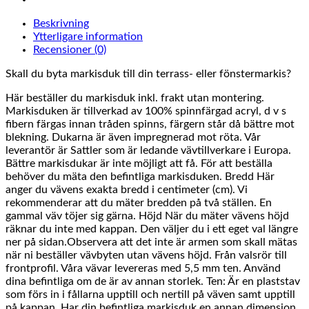
Beskrivning
Ytterligare information
Recensioner (0)
Skall du byta markisduk till din terrass- eller fönstermarkis?
Här beställer du markisduk inkl. frakt utan montering.
Markisduken är tillverkad av 100% spinnfärgad acryl, d v s
fibern färgas innan tråden spinns, färgern står då bättre mot
blekning. Dukarna är även impregnerad mot röta. Vår
leverantör är Sattler som är ledande vävtillverkare i Europa.
Bättre markisdukar är inte möjligt att få. För att beställa
behöver du mäta den befintliga markisduken. Bredd Här
anger du vävens exakta bredd i centimeter (cm). Vi
rekommenderar att du mäter bredden på två ställen. En
gammal väv töjer sig gärna. Höjd När du mäter vävens höjd
räknar du inte med kappan. Den väljer du i ett eget val längre
ner på sidan.Observera att det inte är armen som skall mätas
när ni beställer vävbyten utan vävens höjd. Från valsrör till
frontprofil. Våra vävar levereras med 5,5 mm ten. Använd
dina befintliga om de är av annan storlek. Ten: Är en plaststav
som förs in i fållarna upptill och nertill på väven samt upptill
på kappan. Har din befintliga markisduk en annan dimension