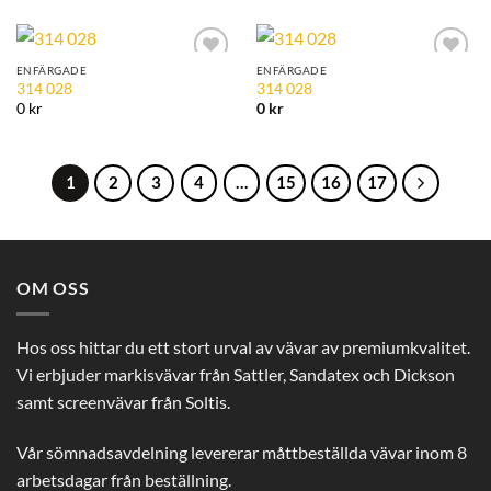
ENFÄRGADE
ENFÄRGADE
Add to
Add to
314 028
314 028
Wishlist
Wishlist
0 kr
0
kr
1
2
3
4
…
15
16
17
OM OSS
Hos oss hittar du ett stort urval av vävar av premiumkvalitet.
Vi erbjuder markisvävar från Sattler, Sandatex och Dickson
samt screenvävar från Soltis.
Vår sömnadsavdelning levererar måttbeställda vävar inom 8
arbetsdagar från beställning.