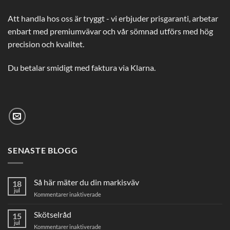
Att handla hos oss är tryggt - vi erbjuder prisgaranti, arbetar
enbart med premiumvävar och vår sömnad utförs med hög
precision och kvalitet.
Du betalar smidigt med faktura via Klarna.
SENASTE BLOGG
Så här mäter du din markisväv
18
jul
för
Kommentarer inaktiverade
Så
här
Skötselråd
15
mäter
jul
för
Kommentarer inaktiverade
du