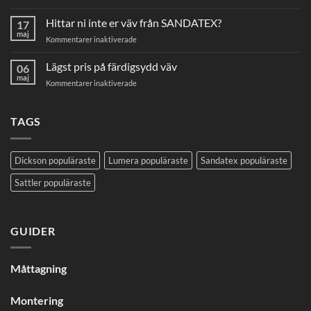
Skötselråd
din
Hittar ni inte er väv från SANDATEX?
markisväv
17
maj
för
Kommentarer inaktiverade
Hittar
ni
Lägst pris på färdigsydd väv
06
inte
maj
för
Kommentarer inaktiverade
er
Lägst
väv
pris
från
på
TAGS
SANDATEX?
färdigsydd
väv
Dickson populäraste
Lumera populäraste
Sandatex populäraste
Sattler populäraste
GUIDER
Måttagning
Montering