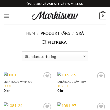
Skip
ÖVER 400 VÄVAR ATT VÄLJA MELLAN
to
content
0
HEM
/
PRODUKT FÄRG
/
GRÅ
FILTRERA
ENFÄRGADE VÄVPROV
ENFÄRGADE VÄVPROV
Add to
Add to
0001
107-515
Wishlist
Wishlist
0
kr
0
kr