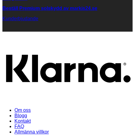
Beställ Premium solskydd av
markis24.se
Kunderbjudande
K
Om oss
Blogg
Kontakt
FAQ
Allmänna villkor