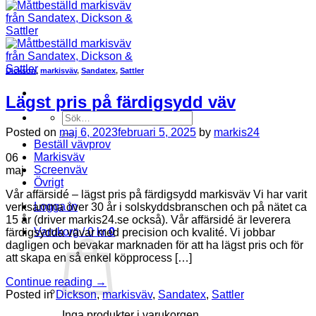
Dickson
,
markisväv
,
Sandatex
,
Sattler
Lägst pris på färdigsydd väv
Sök
efter:
Posted on
maj 6, 2023
februari 5, 2025
by
markis24
Beställ vävprov
Markisväv
06
Screenväv
maj
Övrigt
Vår affärsidé – lägst pris på färdigsydd markisväv Vi har varit
Logga in
verksamma över 30 år i solskyddsbranschen och på nätet ca
15 år (driver markis24.se också). Vår affärsidé är leverera
Varukorg /
0
kr
0
färdigsydda vävar med precision och kvalité. Vi jobbar
dagligen och bevakar marknaden för att ha lägst pris och för
att skapa en så enkel köpprocess […]
Continue reading
→
Posted in
Dickson
,
markisväv
,
Sandatex
,
Sattler
Inga produkter i varukorgen.