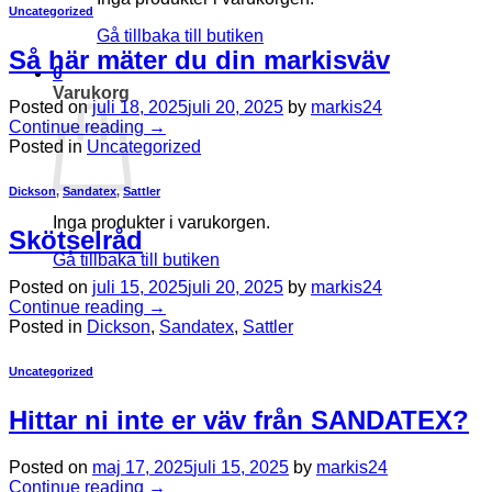
Uncategorized
Gå tillbaka till butiken
Så här mäter du din markisväv
0
Varukorg
Posted on
juli 18, 2025
juli 20, 2025
by
markis24
Continue reading
→
Posted in
Uncategorized
Dickson
,
Sandatex
,
Sattler
Inga produkter i varukorgen.
Skötselråd
Gå tillbaka till butiken
Posted on
juli 15, 2025
juli 20, 2025
by
markis24
Continue reading
→
Posted in
Dickson
,
Sandatex
,
Sattler
Uncategorized
Hittar ni inte er väv från SANDATEX?
Posted on
maj 17, 2025
juli 15, 2025
by
markis24
Continue reading
→