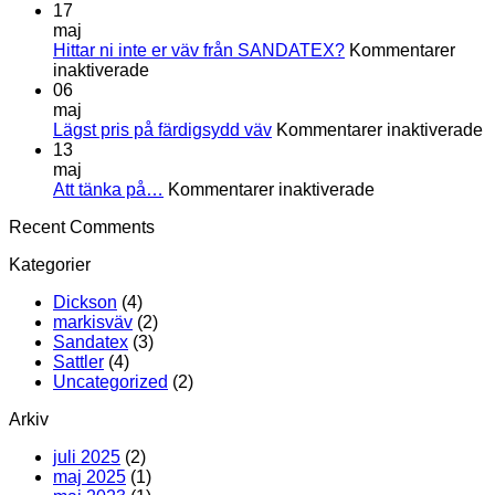
du
Skötselråd
17
din
maj
markisväv
Hittar ni inte er väv från SANDATEX?
Kommentarer
för
inaktiverade
Hittar
06
ni
maj
inte
fö
Lägst pris på färdigsydd väv
Kommentarer inaktiverade
er
L
13
väv
p
maj
från
för
p
Att tänka på…
Kommentarer inaktiverade
SANDATEX?
Att
f
Recent Comments
tänka
v
på…
Kategorier
Dickson
(4)
markisväv
(2)
Sandatex
(3)
Sattler
(4)
Uncategorized
(2)
Arkiv
juli 2025
(2)
maj 2025
(1)