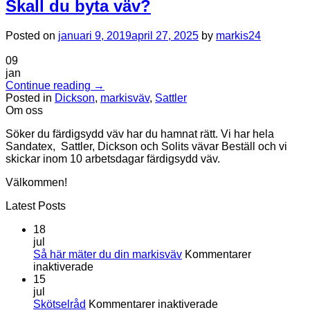
Skall du byta väv?
Posted on
januari 9, 2019
april 27, 2025
by
markis24
09
jan
Continue reading
→
Posted in
Dickson
,
markisväv
,
Sattler
Om oss
Söker du färdigsydd väv har du hamnat rätt. Vi har hela
Sandatex, Sattler, Dickson och Solits vävar Beställ och vi
skickar inom 10 arbetsdagar färdigsydd väv.
Välkommen!
Latest Posts
18
jul
Så här mäter du din markisväv
Kommentarer
för
inaktiverade
Så
15
här
jul
mäter
för
Skötselråd
Kommentarer inaktiverade