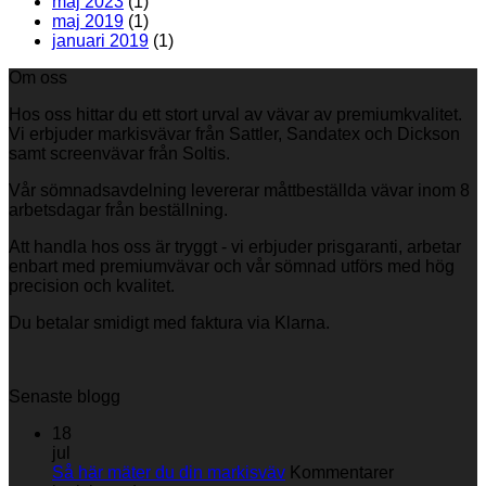
maj 2023
(1)
maj 2019
(1)
januari 2019
(1)
Om oss
Hos oss hittar du ett stort urval av vävar av premiumkvalitet.
Vi erbjuder markisvävar från Sattler, Sandatex och Dickson
samt screenvävar från Soltis.
Vår sömnadsavdelning levererar måttbeställda vävar inom 8
arbetsdagar från beställning.
Att handla hos oss är tryggt - vi erbjuder prisgaranti, arbetar
enbart med premiumvävar och vår sömnad utförs med hög
precision och kvalitet.
Du betalar smidigt med faktura via Klarna.
Senaste blogg
18
jul
Så här mäter du din markisväv
Kommentarer