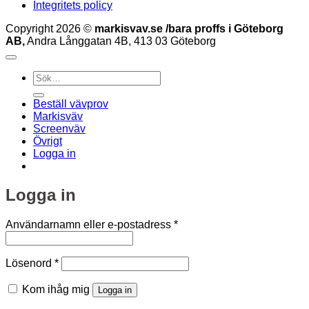
Integritets policy
Copyright 2026 ©
markisvav.se /bara proffs i Göteborg
AB,
Andra Långgatan 4B, 413 03 Göteborg
Sök
efter:
Beställ vävprov
Markisväv
Screenväv
Övrigt
Logga in
Logga in
Obligatoriskt
Användarnamn eller e-postadress
*
Obligatoriskt
Lösenord
*
Kom ihåg mig
Logga in