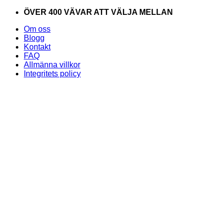
Skip
ÖVER 400 VÄVAR ATT VÄLJA MELLAN
to
Om oss
content
Blogg
Kontakt
FAQ
Allmänna villkor
Integritets policy