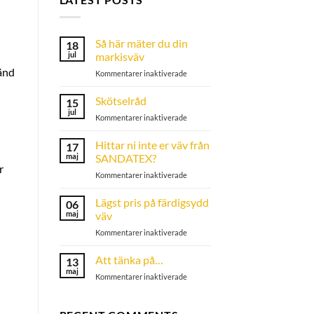
Så här mäter du din
18
jul
markisväv
vänd
för
Kommentarer inaktiverade
Så
här
Skötselråd
15
mäter
jul
för
Kommentarer inaktiverade
du
Skötselråd
din
Hittar ni inte er väv från
markisväv
17
maj
SANDATEX?
r
för
Kommentarer inaktiverade
Hittar
ni
Lägst pris på färdigsydd
06
inte
maj
väv
er
för
Kommentarer inaktiverade
väv
Lägst
från
pris
Att tänka på…
SANDATEX?
13
på
maj
för
Kommentarer inaktiverade
färdigsydd
Att
väv
tänka
på…