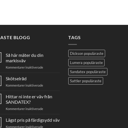
NASTE BLOGG
TAGS
Dickson populäraste
Så här mäter du din
markisväv
Lumera populäraste
för
Kommentarer inaktiverade
Sandatex populäraste
Så
här
Skötselråd
Sattler populäraste
mäter
för
Kommentarer inaktiverade
du
Skötselråd
din
Hittar ni inte er väv från
markisväv
SANDATEX?
för
Kommentarer inaktiverade
Hittar
ni
Lägst pris på färdigsydd väv
inte
för
Kommentarer inaktiverade
er