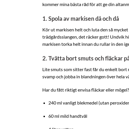
kommer mina bästa råd för att ge din altanma
1. Spola av markisen då och då
Kör ut markisen helt och luta den så mycket 
trädgårdsslangen, det räcker gott! Undvik h
markisen torka helt innan du rullar in den ig
2. Tvätta bort smuts och fläckar p
Lite smuts som sitter fast får du enkelt bort
svamp och jobba in blandningen över hela v
Har du fått riktigt envisa fläckar eller möge
240 ml vanligt blekmedel (utan peroxider
60 ml mild handtvål