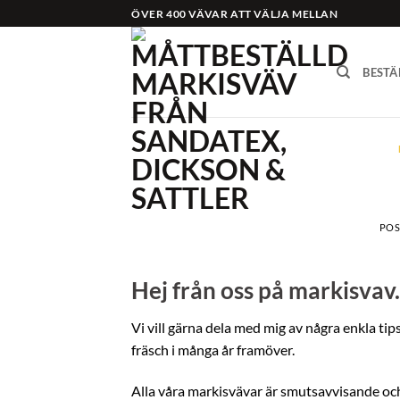
Skip
ÖVER 400 VÄVAR ATT VÄLJA MELLAN
to
content
BESTÄ
POS
Hej från oss på markisvav.
Vi vill gärna dela med mig av några enkla tips
fräsch i många år framöver.
Alla våra markisvävar är smutsavvisande och