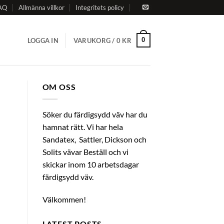
AQ
Allmänna villkor
Integritets policy
0
LOGGA IN
VARUKORG /
0
KR
OM OSS
Söker du färdigsydd väv har du
hamnat rätt. Vi har hela
Sandatex, Sattler, Dickson och
Solits vävar Beställ och vi
skickar inom 10 arbetsdagar
färdigsydd väv.
Välkommen!
LATEST POSTS