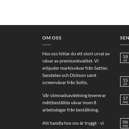
OM OSS
SE
Hos oss hittar du ett stort urval av
18
vävar av premiumkvalitet. Vi
jul
erbjuder markisvävar från Sattler,
Sandatex och Dickson samt
15
screenvävar från Soltis.
jul
Vår sömnadsavdelning levererar
17
måttbeställda vävar inom 8
maj
arbetsdagar från beställning.
06
Att handla hos oss är tryggt - vi
maj