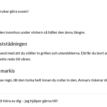
brukar göra susen!
 den inomhus under vintern så håller den ännu längre.
höststädningen
and med att du ställer in grillen och utemöblerna. Då får du bort al
is redo till våren.
t markis
av regn, låt den torka helt innan du rullar in den. Annars riskerar d
 höra av dig – jag hjälper gärna till!