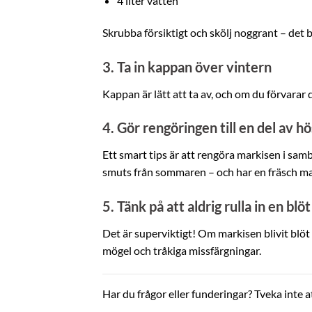
4 liter vatten
Skrubba försiktigt och skölj noggrant – det 
3. Ta in kappan över vintern
Kappan är lätt att ta av, och om du förvarar
4. Gör rengöringen till en del av 
Ett smart tips är att rengöra markisen i samb
smuts från sommaren – och har en fräsch mark
5. Tänk på att aldrig rulla in en blö
Det är superviktigt! Om markisen blivit blöt 
mögel och tråkiga missfärgningar.
Har du frågor eller funderingar? Tveka inte att