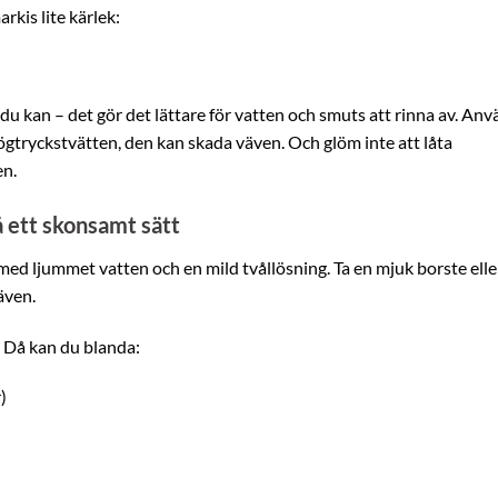
rkis lite kärlek:
du kan – det gör det lättare för vatten och smuts att rinna av. An
ögtryckstvätten, den kan skada väven. Och glöm inte att låta
en.
å ett skonsamt sätt
 med ljummet vatten och en mild tvållösning. Ta en mjuk borste elle
även.
l? Då kan du blanda:
)