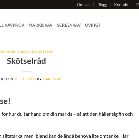
Om oss
Blogg
Kontakt
F
LL VÄVPROV
MARKISVÄV
SCREENVÄV
ÖVRIGT
DICKSON
,
SANDATEX
,
SATTLER
Skötselråd
TED ON
JULI 15, 2025
BY
MARKIS24
se!
 för hur du tar hand om din markis – så att den håller sig fin och
 slitstarka, men ibland kan de ändå behöva lite omtanke. Här