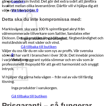
gånger under sin livstid. Det gör det extra svårt att jämföra
Logga in
kvalitet mellan olika leverantörer. Därför vill vi hjälpa dig att
välja rätt från början.
Varukorg /
0
kr
0
Detta ska du inte kompromissa med:
Markisväven ska vara 100 % spinnfärgad akryl från
välrenommerade tillverkare som Sattler, Sandatex eller
Dickson. Det säkerställer lång hållbarhet, färgbeständighet och
Inga produkter i varukorgen.
motståndskraft mot väder och vind.
Gå tillbaka till butiken
Väljer du oss får du en väv som sys av proffs. Vår svenska
sömnad har varit i branschen i över 30 år. Det innebär precision
0
i varje detalj – noggrant sydda sömmar och en väv som är
Varukorg
professionellt ihopsydd för att ge ett harmoniskt och snyggt
intryck.
Vi hjälper dig gärna hela vägen – från val av väv till färdig
lösning.
Inga produkter i varukorgen.
Gå tillbaka till butiken
Prisgaranti – så fungerar