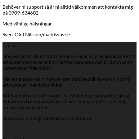
Behöver ni support så är ni alltid välkommen att kontakta mig
på 0709-634602
Med vänliga hälsningar
Sven-Olof Nilsson/markisvav.se
Om oss
Hos oss hittar du ett stort urval av vävar av premiumkvalitet. Vi
erbjuder markisvävar från Sattler, Sandatex och Dickson samt
screenvävar från Soltis.
Vår sömnadsavdelning levererar måttbeställda vävar inom 8
arbetsdagar från beställning.
Att handla hos oss är tryggt - vi erbjuder prisgaranti, arbetar
enbart med premiumvävar och vår sömnad utförs med hög
precision och kvalitet.
Du betalar smidigt med faktura via Klarna.