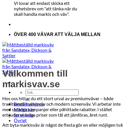
Vi lovar att endast skicka ett
nyhetsbrev om "att tänka när du
skall handla markis och väv".
ÖVER 400 VÄVAR ATT VÄLJA MELLAN
Välkommen till
markisvav.se
Sök
efter:
Hos oss hittar du ett stort urval av premiumvävar – både
traditionell markisväv och modern screenväv. Vi arbetar inte
Beställ vävprov
med skrikiga kampanjer eller påhittade rabatter. I stället
Markisväv
erbjuder vi ärliga priser som tål att jämföras, året runt.
Screenväv
Övrigt
Att byta markisväv är något de flesta gör en eller möjligen två