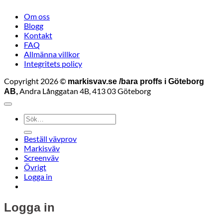
Om oss
Blogg
Kontakt
FAQ
Allmänna villkor
Integritets policy
Copyright 2026 ©
markisvav.se /bara proffs i Göteborg
Andra Långgatan 4B, 413 03 Göteborg
AB,
Sök
efter:
Beställ vävprov
Markisväv
Screenväv
Övrigt
Logga in
Logga in