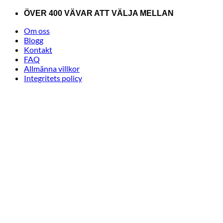
Skip
ÖVER 400 VÄVAR ATT VÄLJA MELLAN
to
Om oss
content
Blogg
Kontakt
FAQ
Allmänna villkor
Integritets policy