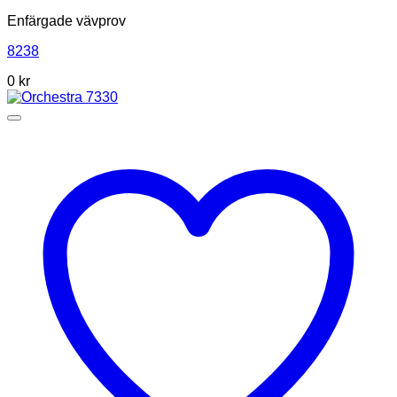
Enfärgade vävprov
8238
0
kr