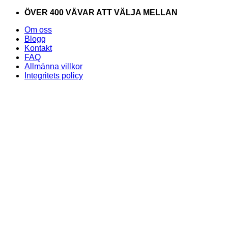
Skip
ÖVER 400 VÄVAR ATT VÄLJA MELLAN
to
Om oss
content
Blogg
Kontakt
FAQ
Allmänna villkor
Integritets policy