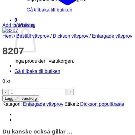
Gå tillbaka till butiken
0
Add to Wishlist
Varukorg
Hem
/
Beställ vävprov
/
Dickson vävprov
/
Enfärgade vävprov
8207
Inga produkter i varukorgen.
Gå tillbaka till butiken
0
kr
8207
mängd
Lägg till i varukorg
Kategori:
Enfärgade vävprov
Etikett:
Dickson populäraste
Du kanske också gillar …