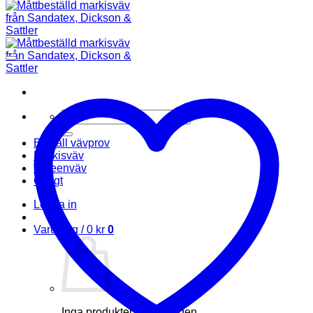
Sök
efter:
Beställ vävprov
Markisväv
Screenväv
Övrigt
Logga in
Varukorg /
0
kr
0
Inga produkter i varukorgen.