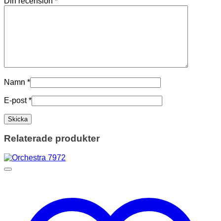
Din recension
*
Namn
*
E-post
*
Relaterade produkter