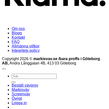
Om oss
Blogg
Kontakt
FAQ
Allmänna villkor
Integritets policy
Copyright 2026 ©
markisvav.se /bara proffs i Göteborg
AB,
Andra Långgatan 4B, 413 03 Göteborg
Sök
efter:
Beställ vävprov
Markisväv
Screenväv
Övrigt
Logga in