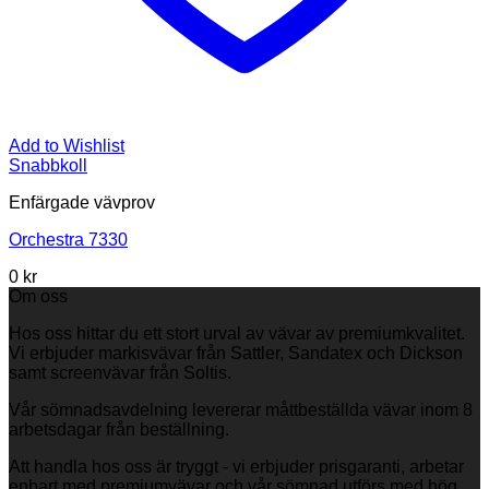
Add to Wishlist
Snabbkoll
Enfärgade vävprov
Orchestra 7330
0
kr
Om oss
Hos oss hittar du ett stort urval av vävar av premiumkvalitet.
Vi erbjuder markisvävar från Sattler, Sandatex och Dickson
samt screenvävar från Soltis.
Vår sömnadsavdelning levererar måttbeställda vävar inom 8
arbetsdagar från beställning.
Att handla hos oss är tryggt - vi erbjuder prisgaranti, arbetar
enbart med premiumvävar och vår sömnad utförs med hög