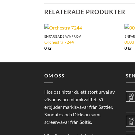
RELATERADE PRODUKTER
ENFÄRGADE VÄVPROV
ENFÄ
Add to
Orchestra 7244
0003
Wishlist
0
kr
0
kr
OM OSS
SE
Hos oss hittar du ett stort urval av
18
vävar av premiumkvalitet. Vi
jul
erbjuder markisvävar från Sattler,
Sandatex och Dickson samt
15
screenvävar från Soltis.
jul