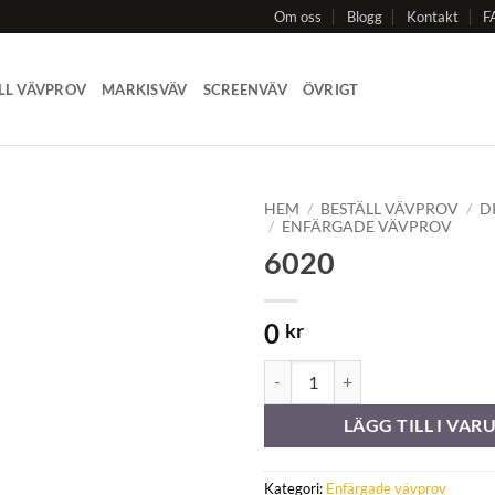
Om oss
Blogg
Kontakt
F
LL VÄVPROV
MARKISVÄV
SCREENVÄV
ÖVRIGT
HEM
/
BESTÄLL VÄVPROV
/
D
/
ENFÄRGADE VÄVPROV
6020
Add to
Wishlist
0
kr
6020 mängd
LÄGG TILL I VA
Kategori:
Enfärgade vävprov