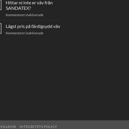
Hittar ni inte er väv från
markisväv
SANDATEX?
för
Kommentarer inaktiverade
Hittar
ni
Lägst pris på färdigsydd väv
inte
för
Kommentarer inaktiverade
er
Lägst
väv
pris
från
på
SANDATEX?
färdigsydd
väv
VILLKOR
INTEGRITETS POLICY