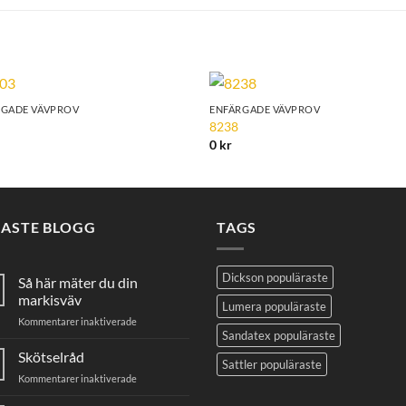
RGADE VÄVPROV
ENFÄRGADE VÄVPROV
Add to
Add 
8238
Wishlist
Wishl
0
kr
NASTE BLOGG
TAGS
Dickson populäraste
Så här mäter du din
markisväv
Lumera populäraste
för
Kommentarer inaktiverade
Sandatex populäraste
Så
här
Skötselråd
Sattler populäraste
mäter
för
Kommentarer inaktiverade
du
Skötselråd
din