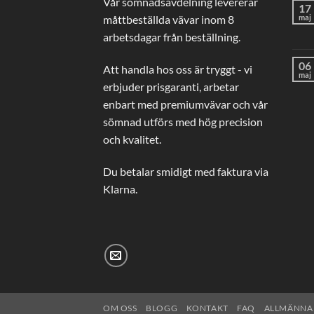
Vår sömnadsavdelning levererar
17
måttbeställda vävar inom 8
maj
arbetsdagar från beställning.
06
Att handla hos oss är tryggt - vi
maj
erbjuder prisgaranti, arbetar
enbart med premiumvävar och vår
sömnad utförs med hög precision
och kvalitet.
Du betalar smidigt med faktura via
Klarna.
OM OSS
BLOGG
KONTAKT
FAQ
ALLMÄNNA 