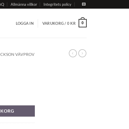
AQ
Allmänna villkor
Integritets policy
0
LOGGA IN
VARUKORG /
0
KR
ICKSON VÄVPROV
RUKORG