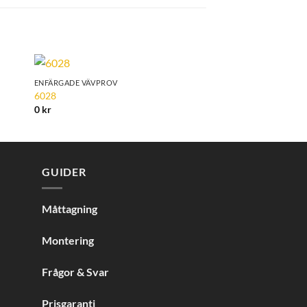
ENFÄRGADE VÄVPROV
ENFÄRGADE VÄVPROV
to
Add to
6028
Orchestra 7133
ist
Wishlist
0
kr
0
kr
GUIDER
Måttagning
Montering
Frågor & Svar
Prisgaranti