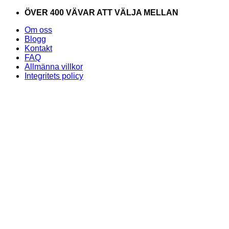
Skip
ÖVER 400 VÄVAR ATT VÄLJA MELLAN
to
Om oss
content
Blogg
Kontakt
FAQ
Allmänna villkor
Integritets policy