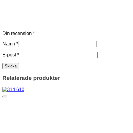
Din recension
*
Namn
*
E-post
*
Relaterade produkter