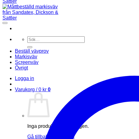
Sök
efter:
Beställ vävprov
Markisväv
Screenväv
Övrigt
Logga in
Varukorg /
0
kr
0
Inga produkter i varukorgen.
Gå tillbaka till butiken