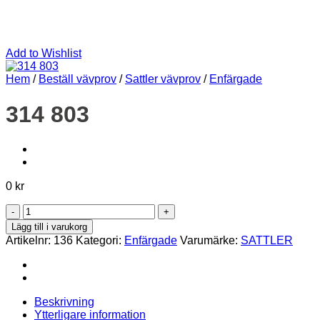
Add to Wishlist
Hem
/
Beställ vävprov
/
Sattler vävprov
/
Enfärgade
314 803
0
kr
314
803
Lägg till i varukorg
mängd
Artikelnr:
136
Kategori:
Enfärgade
Varumärke:
SATTLER
Beskrivning
Ytterligare information