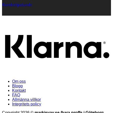
Kunderbjudande
K
Om oss
Blogg
Kontakt
FAQ
Allmänna villkor
Integritets policy
Copyright 2026 ©
markisvav.se /bara proffs i Göteborg