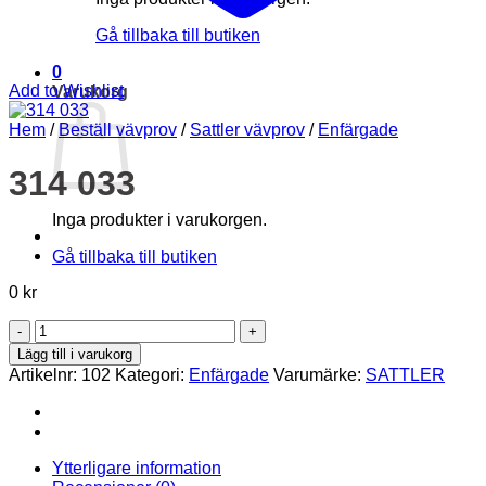
Gå tillbaka till butiken
0
Add to Wishlist
Varukorg
Hem
/
Beställ vävprov
/
Sattler vävprov
/
Enfärgade
314 033
Inga produkter i varukorgen.
Gå tillbaka till butiken
0
kr
314
033
Lägg till i varukorg
mängd
Artikelnr:
102
Kategori:
Enfärgade
Varumärke:
SATTLER
Ytterligare information