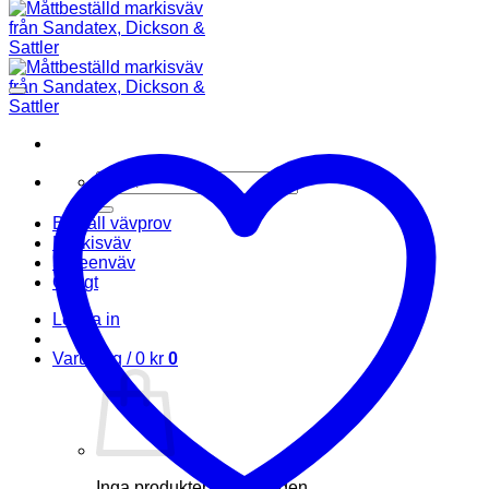
Sök
efter:
Beställ vävprov
Markisväv
Screenväv
Övrigt
Logga in
Varukorg /
0
kr
0
Inga produkter i varukorgen.