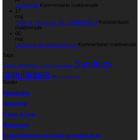
mäter
för
Skötselråd
Kommentarer inaktiverade
du
Skötselråd
17
din
maj
markisväv
Hittar ni inte er väv från SANDATEX?
Kommentarer
för
inaktiverade
Hittar
06
ni
maj
inte
fö
Lägst pris på färdigsydd väv
Kommentarer inaktiverade
er
L
Tags
väv
p
Sandatex
från
p
Dickson populäraste
Lumera populäraste
SANDATEX?
f
populäraste
v
Sattler populäraste
Guider
Måttagning
Montering
Frågor & Svar
Prisgaranti
Beställ Premium solskydd av
markis24.se