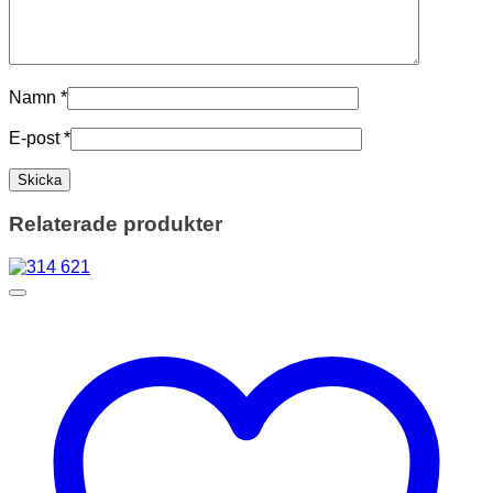
Namn
*
E-post
*
Relaterade produkter