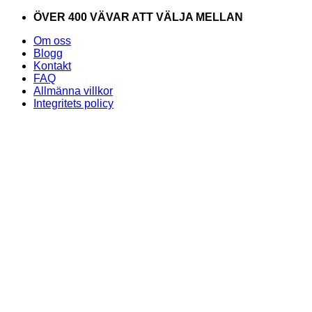
Skip
ÖVER 400 VÄVAR ATT VÄLJA MELLAN
to
Om oss
content
Blogg
Kontakt
FAQ
Allmänna villkor
Integritets policy