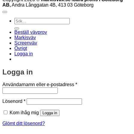
AB,
Andra Långgatan 4B, 413 03 Göteborg
Sök
efter:
Beställ vävprov
Markisväv
Screenväv
Övrigt
Logga in
Logga in
Obligatoriskt
Användarnamn eller e-postadress
*
Obligatoriskt
Lösenord
*
Kom ihåg mig
Logga in
Glömt ditt lösenord?