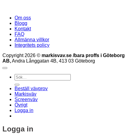
Om oss
Blogg
Kontakt
FAQ
Allmänna villkor
Integritets policy
Copyright 2026 ©
markisvav.se /bara proffs i Göteborg
AB,
Andra Långgatan 4B, 413 03 Göteborg
Sök
efter:
Beställ vävprov
Markisväv
Screenväv
Övrigt
Logga in
Logga in