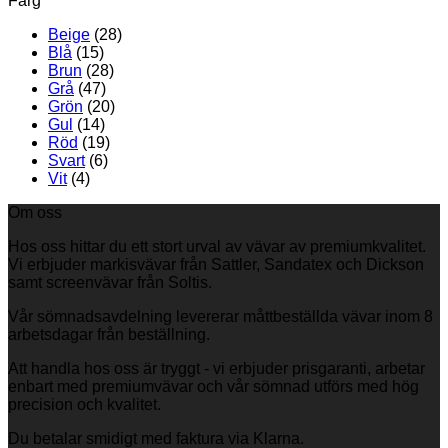
Färg
Beige
(28)
Blå
(15)
Brun
(28)
Grå
(47)
Grön
(20)
Gul
(14)
Röd
(19)
Svart
(6)
Vit
(4)
Om oss
Hos oss hittar du ett stort urval av vävar av premiumkvalitet.
Vi erbjuder markisvävar från Sattler, Sandatex och Dickson
samt screenvävar från Soltis.
Vår sömnadsavdelning levererar måttbeställda vävar inom 8
arbetsdagar från beställning.
Att handla hos oss är tryggt - vi erbjuder prisgaranti, arbetar
enbart med premiumvävar och vår sömnad utförs med hög
precision och kvalitet.
Du betalar smidigt med faktura via Klarna.