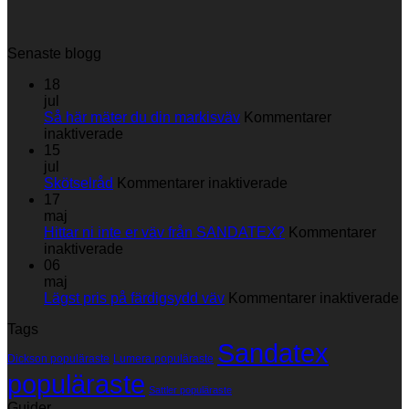
Senaste blogg
18
jul
Så här mäter du din markisväv
Kommentarer
för
inaktiverade
Så
15
här
jul
mäter
för
Skötselråd
Kommentarer inaktiverade
du
Skötselråd
17
din
maj
markisväv
Hittar ni inte er väv från SANDATEX?
Kommentarer
för
inaktiverade
Hittar
06
ni
maj
inte
fö
Lägst pris på färdigsydd väv
Kommentarer inaktiverade
er
L
Tags
väv
p
Sandatex
från
p
Dickson populäraste
Lumera populäraste
SANDATEX?
f
populäraste
v
Sattler populäraste
Guider