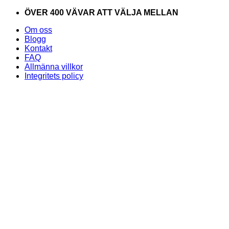
Skip
ÖVER 400 VÄVAR ATT VÄLJA MELLAN
to
Om oss
content
Blogg
Kontakt
FAQ
Allmänna villkor
Integritets policy