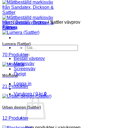
Hem
/
Beställ vävprov
/
Sattler vävprov
Filtrera
Lumera (Sattler)
Sök
efter:
70 Produkter
Beställ vävprov
Markisväv
Screenväv
Övrigt
Mönstrat
Logga in
21 Produkter
Varukorg /
0
kr
0
Urban design (Sattler)
12 Produkter
Inga produkter i varukorgen.