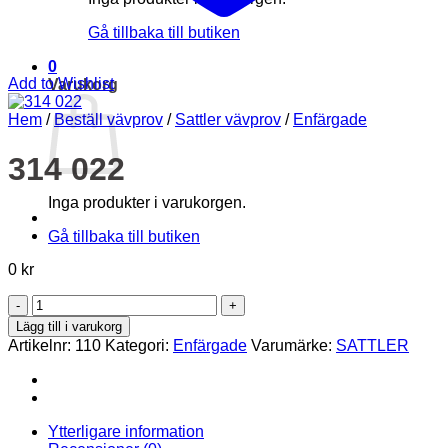
Gå tillbaka till butiken
0
Add to Wishlist
Varukorg
Hem
/
Beställ vävprov
/
Sattler vävprov
/
Enfärgade
314 022
Inga produkter i varukorgen.
Gå tillbaka till butiken
0
kr
314
022
Lägg till i varukorg
mängd
Artikelnr:
110
Kategori:
Enfärgade
Varumärke:
SATTLER
Ytterligare information