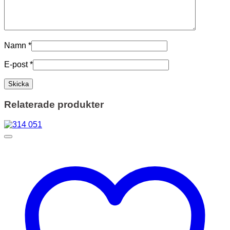
Namn
*
E-post
*
Relaterade produkter