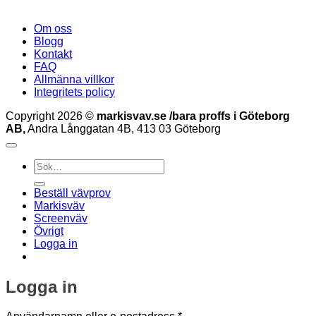
Om oss
Blogg
Kontakt
FAQ
Allmänna villkor
Integritets policy
Copyright 2026 ©
markisvav.se /bara proffs i Göteborg
AB,
Andra Långgatan 4B, 413 03 Göteborg
Sök
efter:
Beställ vävprov
Markisväv
Screenväv
Övrigt
Logga in
Logga in
Obligatoriskt