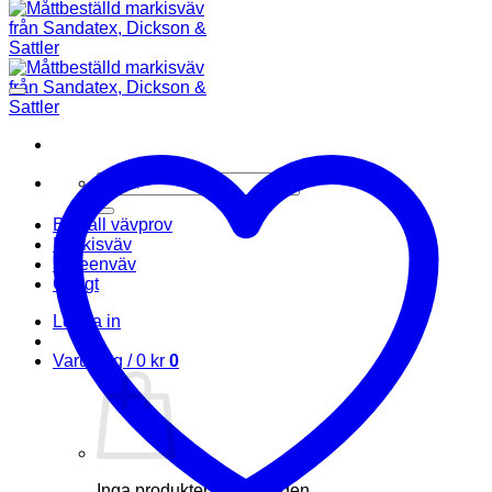
Sök
efter:
Beställ vävprov
Markisväv
Screenväv
Övrigt
Logga in
Varukorg /
0
kr
0
Inga produkter i varukorgen.