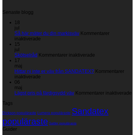
Senaste blogg
18
jul
Så här mäter du din markisväv
Kommentarer
för
inaktiverade
Så
15
här
jul
mäter
för
Skötselråd
Kommentarer inaktiverade
du
Skötselråd
17
din
maj
markisväv
Hittar ni inte er väv från SANDATEX?
Kommentarer
för
inaktiverade
Hittar
06
ni
maj
inte
fö
Lägst pris på färdigsydd väv
Kommentarer inaktiverade
er
L
Tags
väv
p
Sandatex
från
p
Dickson populäraste
Lumera populäraste
SANDATEX?
f
populäraste
v
Sattler populäraste
Guider