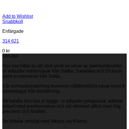
Add to Wishlist
Snabbkoll
Enfärgade
314 621
0
kr
Om oss
Hos oss hittar du ett stort urval av vävar av premiumkvalitet.
Vi erbjuder markisvävar från Sattler, Sandatex och Dickson
samt screenvävar från Soltis.
Vår sömnadsavdelning levererar måttbeställda vävar inom 8
arbetsdagar från beställning.
Att handla hos oss är tryggt - vi erbjuder prisgaranti, arbetar
enbart med premiumvävar och vår sömnad utförs med hög
precision och kvalitet.
Du betalar smidigt med faktura via Klarna.