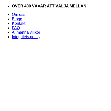
Skip
ÖVER 400 VÄVAR ATT VÄLJA MELLAN
to
Om oss
content
Blogg
Kontakt
FAQ
Allmänna villkor
Integritets policy