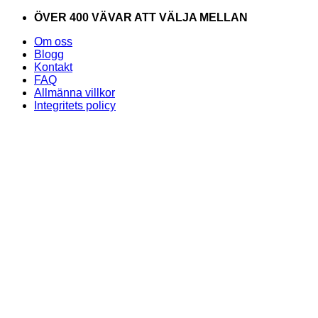
Skip
ÖVER 400 VÄVAR ATT VÄLJA MELLAN
to
Om oss
content
Blogg
Kontakt
FAQ
Allmänna villkor
Integritets policy