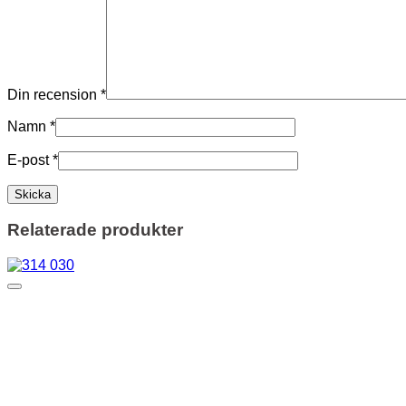
Din recension
*
Namn
*
E-post
*
Relaterade produkter