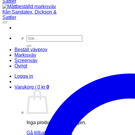
Sök
efter:
Beställ vävprov
Markisväv
Screenväv
Övrigt
Logga in
Varukorg /
0
kr
0
Inga produkter i varukorgen.
Gå tillbaka till butiken