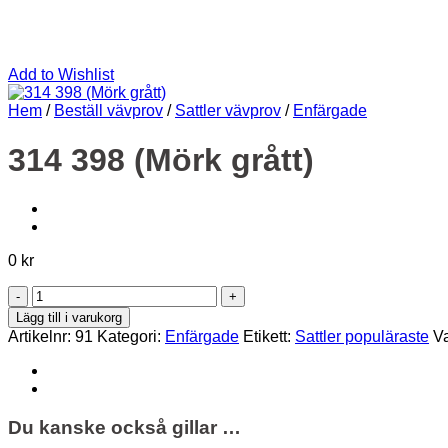
Add to Wishlist
Hem
/
Beställ vävprov
/
Sattler vävprov
/
Enfärgade
314 398 (Mörk grått)
0
kr
314
398
Lägg till i varukorg
(Mörk
Artikelnr:
91
Kategori:
Enfärgade
Etikett:
Sattler populäraste
V
grått)
mängd
Du kanske också gillar …