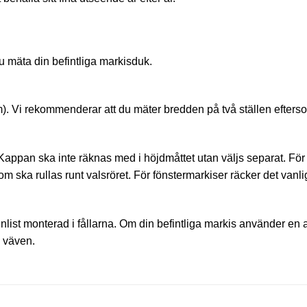
u mäta din befintliga markisduk.
. Vi rekommenderar att du mäter bredden på två ställen eftersom 
il. Kappan ska inte räknas med i höjdmåttet utan väljs separat. F
m ska rullas runt valsröret. För fönstermarkiser räcker det vanligt
list monterad i fållarna. Om din befintliga markis använder en
 väven.