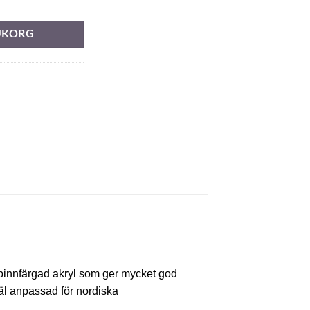
RUKORG
spinnfärgad akryl som ger mycket god
äl anpassad för nordiska