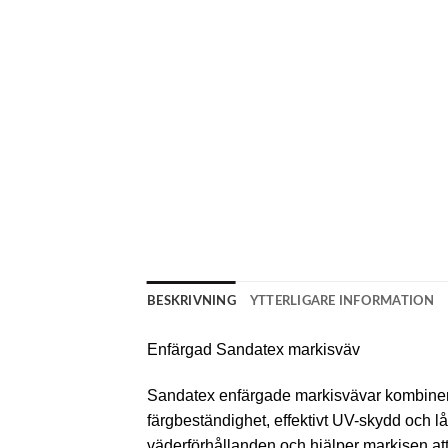
BESKRIVNING
YTTERLIGARE INFORMATION
Enfärgad Sandatex markisväv
Sandatex enfärgade markisvävar kombinerar
färgbeständighet, effektivt UV-skydd och 
väderförhållanden och hjälper markisen att b