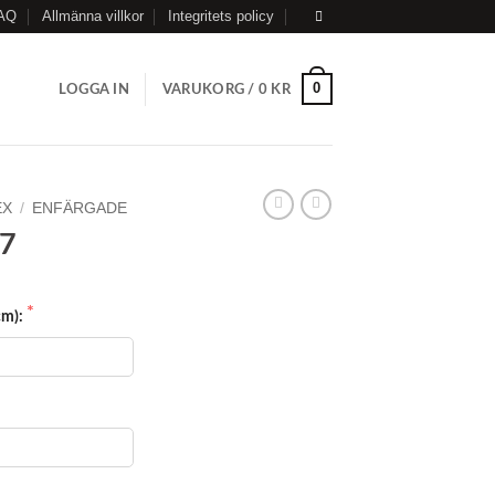
AQ
Allmänna villkor
Integritets policy
0
LOGGA IN
VARUKORG /
0
KR
EX
/
ENFÄRGADE
27
cm):