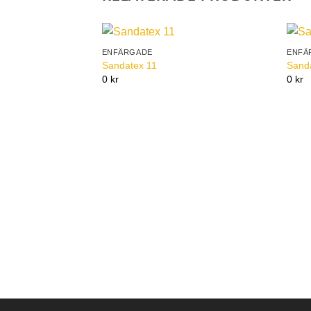
ENFÄRGADE
ENFÄ
Add to
Sandatex 11
Sand
Wishlist
0 kr
0 kr