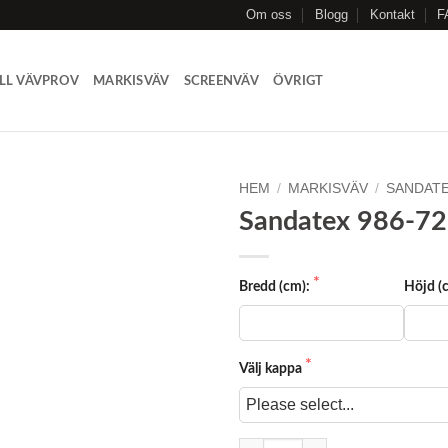
Om oss
Blogg
Kontakt
F
LL VÄVPROV
MARKISVÄV
SCREENVÄV
ÖVRIGT
HEM
/
MARKISVÄV
/
SANDAT
Sandatex 986-7
Add to
Wishlist
Bredd (cm):
Höjd (
Välj kappa