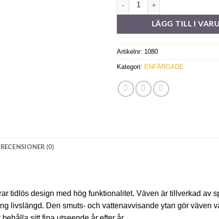
Sandatex 986-727 mängd
LÄGG TILL I VA
Artikelnr:
1080
Kategori:
ENFÄRGADE
RECENSIONER (0)
 tidlös design med hög funktionalitet. Väven är tillverkad av 
lång livslängd. Den smuts- och vattenavvisande ytan gör väven v
ehålla sitt fina utseende år efter år.