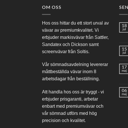
OM OSS
SE
Hos oss hittar du ett stort urval av
18
vävar av premiumkvalitet. Vi
jul
erbjuder markisvävar från Sattler,
Sandatex och Dickson samt
15
screenvävar från Soltis.
jul
Vår sömnadsavdelning levererar
17
maj
måttbeställda vävar inom 8
arbetsdagar från beställning.
06
Att handla hos oss är tryggt - vi
maj
erbjuder prisgaranti, arbetar
enbart med premiumvävar och
vår sömnad utförs med hög
precision och kvalitet.