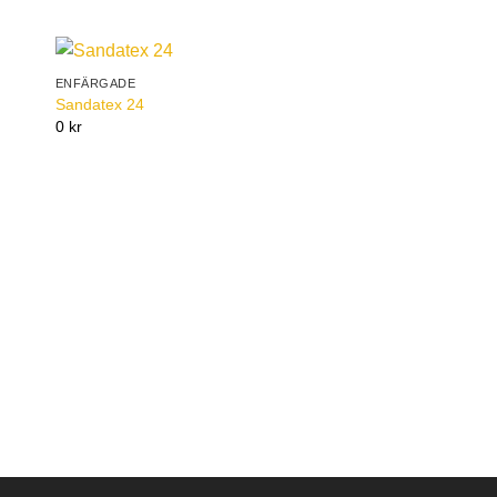
ENFÄRGADE
to
Add to
Sandatex 24
ist
Wishlist
0 kr
ENFÄRGADE
Sandatex 407-727
0 kr