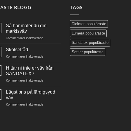
NASTE BLOGG
TAGS
Dickson populäraste
Så här mäter du din
markisväv
Lumera populäraste
för
Kommentarer inaktiverade
Sandatex populäraste
Så
här
Skötselråd
Sattler populäraste
mäter
för
Kommentarer inaktiverade
du
Skötselråd
din
Hittar ni inte er väv från
markisväv
SANDATEX?
för
Kommentarer inaktiverade
Hittar
ni
Lägst pris på färdigsydd
inte
väv
er
för
Kommentarer inaktiverade
väv
Lägst
från
pris
SANDATEX?
på
färdigsydd
väv