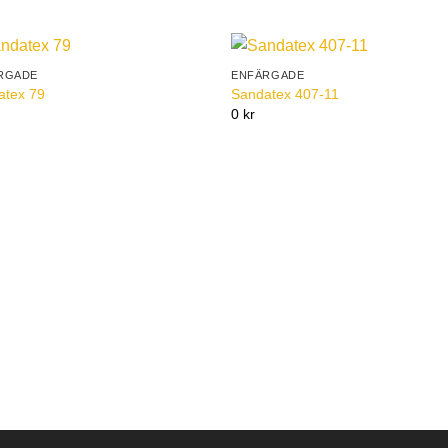
RGADE
ENFÄRGADE
Add to
Add 
atex 79
Sandatex 407-11
Wishlist
Wishl
0 kr