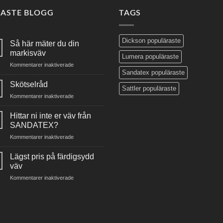
NASTE BLOGG
TAGS
Dickson populäraste
Så här mäter du din
markisväv
Lumera populäraste
för
Kommentarer inaktiverade
Sandatex populäraste
Så
här
Skötselråd
Sattler populäraste
mäter
för
Kommentarer inaktiverade
du
Skötselråd
din
Hittar ni inte er väv från
markisväv
SANDATEX?
för
Kommentarer inaktiverade
Hittar
ni
Lägst pris på färdigsydd
inte
väv
er
för
Kommentarer inaktiverade
väv
Lägst
från
pris
SANDATEX?
på
färdigsydd
väv