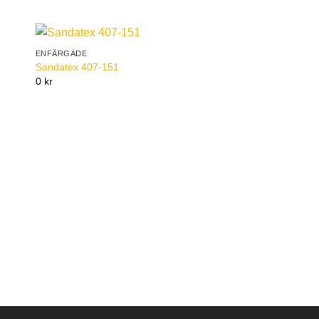
ENFÄRGADE
to
Add to
Sandatex 407-151
ist
Wishlist
0 kr
ENFÄRGADE
Sandatex 24
0 kr