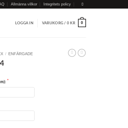
AQ
Allmänna villkor
Integritets policy
0
LOGGA IN
VARUKORG /
0
KR
EX
/
ENFÄRGADE
24
cm):