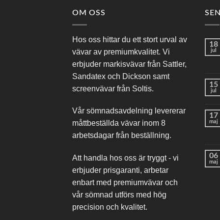
OM OSS
SE
Hos oss hittar du ett stort urval av
18
vävar av premiumkvalitet. Vi
jul
erbjuder markisvävar från Sattler,
Sandatex och Dickson samt
15
screenvävar från Soltis.
jul
Vår sömnadsavdelning levererar
17
maj
måttbeställda vävar inom 8
arbetsdagar från beställning.
06
Att handla hos oss är tryggt - vi
maj
erbjuder prisgaranti, arbetar
enbart med premiumvävar och
vår sömnad utförs med hög
precision och kvalitet.