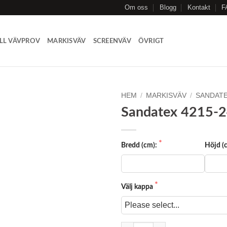
Om oss
Blogg
Kontakt
F
LL VÄVPROV
MARKISVÄV
SCREENVÄV
ÖVRIGT
HEM
/
MARKISVÄV
/
SANDAT
Sandatex 4215-
Add to
Wishlist
Bredd (cm):
Höjd (
Välj kappa