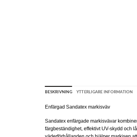
BESKRIVNING
YTTERLIGARE INFORMATION
Enfärgad Sandatex markisväv
Sandatex enfärgade markisvävar kombinerar
färgbeständighet, effektivt UV-skydd och 
väderförhållanden och hjälper markisen att b