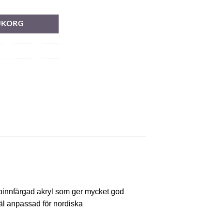
RUKORG
spinnfärgad akryl som ger mycket god
äl anpassad för nordiska