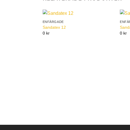
ENFÄRGADE
ENFÄ
Add to
Sandatex 12
Sand
Wishlist
0 kr
0 kr