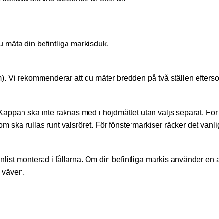
u mäta din befintliga markisduk.
. Vi rekommenderar att du mäter bredden på två ställen eftersom 
il. Kappan ska inte räknas med i höjdmåttet utan väljs separat. F
m ska rullas runt valsröret. För fönstermarkiser räcker det vanligt
list monterad i fållarna. Om din befintliga markis använder en
 väven.