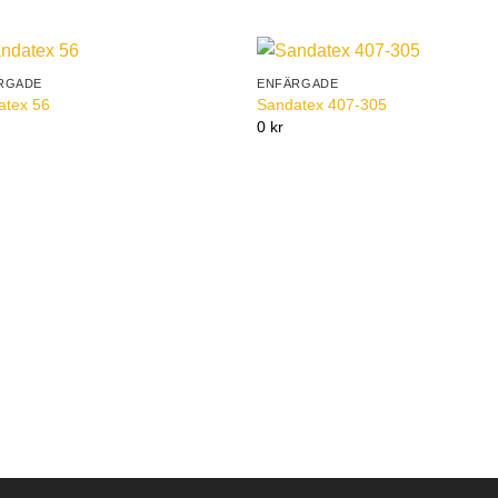
RGADE
ENFÄRGADE
Add to
Add 
atex 56
Sandatex 407-305
Wishlist
Wishl
0 kr