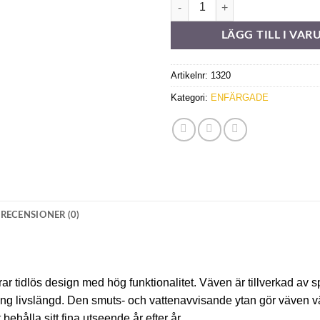
Sandatex 4215-24 mängd
LÄGG TILL I VA
Artikelnr:
1320
Kategori:
ENFÄRGADE
RECENSIONER (0)
 tidlös design med hög funktionalitet. Väven är tillverkad av 
lång livslängd. Den smuts- och vattenavvisande ytan gör väven v
ehålla sitt fina utseende år efter år.