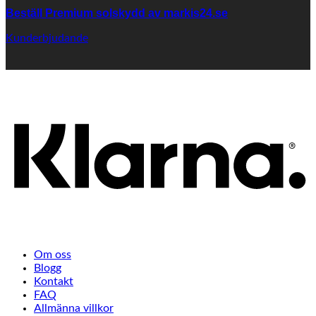
Beställ Premium solskydd av
markis24.se
Kunderbjudande
K
Om oss
Blogg
Kontakt
FAQ
Allmänna villkor