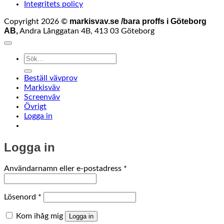
Integritets policy
markisvav.se /bara proffs i Göteborg
Copyright 2026 ©
AB,
Andra Långgatan 4B, 413 03 Göteborg
Sök
efter:
Beställ vävprov
Markisväv
Screenväv
Övrigt
Logga in
Logga in
Obligatoriskt
Användarnamn eller e-postadress
*
Obligatoriskt
Lösenord
*
Kom ihåg mig
Logga in