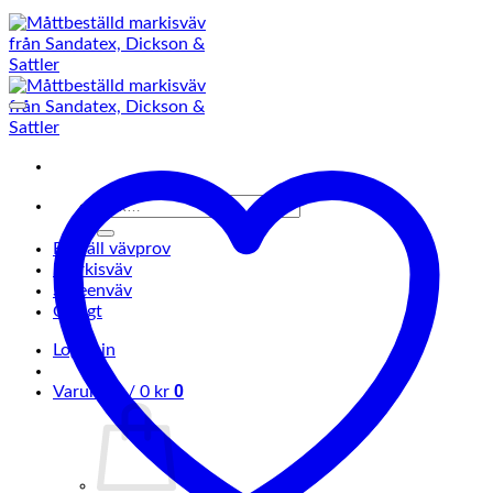
Sök
efter:
Beställ vävprov
Markisväv
Screenväv
Övrigt
Logga in
0
Varukorg /
0
kr