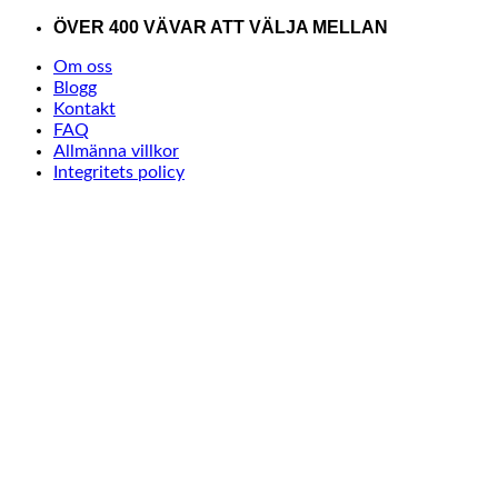
Skip
ÖVER 400 VÄVAR ATT VÄLJA MELLAN
to
Om oss
content
Blogg
Kontakt
FAQ
Allmänna villkor
Integritets policy