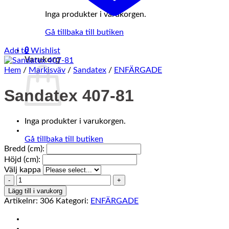
Inga produkter i varukorgen.
Gå tillbaka till butiken
0
Add to Wishlist
Varukorg
Hem
/
Markisväv
/
Sandatex
/
ENFÄRGADE
Sandatex 407-81
Inga produkter i varukorgen.
Gå tillbaka till butiken
Bredd (cm):
Höjd (cm):
Välj kappa
Sandatex
407-
Lägg till i varukorg
81
Artikelnr:
306
Kategori:
ENFÄRGADE
mängd