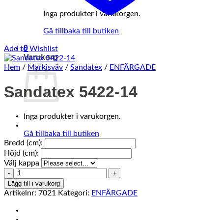
Inga produkter i varukorgen.
Gå tillbaka till butiken
0
Add to Wishlist
Varukorg
Hem
/
Markisväv
/
Sandatex
/
ENFÄRGADE
Sandatex 5422-14
Inga produkter i varukorgen.
Gå tillbaka till butiken
Bredd (cm):
Höjd (cm):
Välj kappa
Sandatex
5422-
Lägg till i varukorg
14
Artikelnr:
7021
Kategori:
ENFÄRGADE
mängd