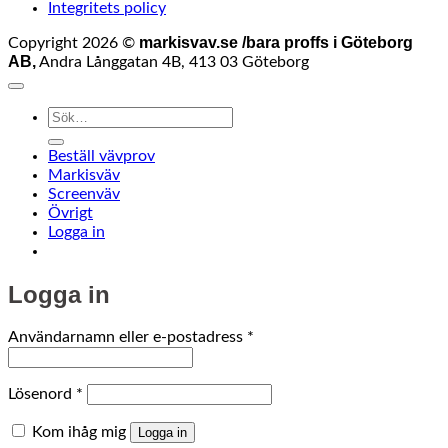
Integritets policy
markisvav.se /bara proffs i Göteborg
Copyright 2026 ©
AB,
Andra Långgatan 4B, 413 03 Göteborg
Sök
efter:
Beställ vävprov
Markisväv
Screenväv
Övrigt
Logga in
Logga in
Obligatoriskt
Användarnamn eller e-postadress
*
Obligatoriskt
Lösenord
*
Kom ihåg mig
Logga in