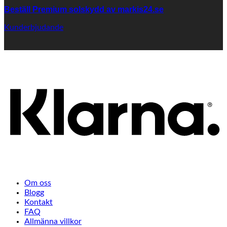
Beställ Premium solskydd av
markis24.se
Kunderbjudande
K
Om oss
Blogg
Kontakt
FAQ
Allmänna villkor