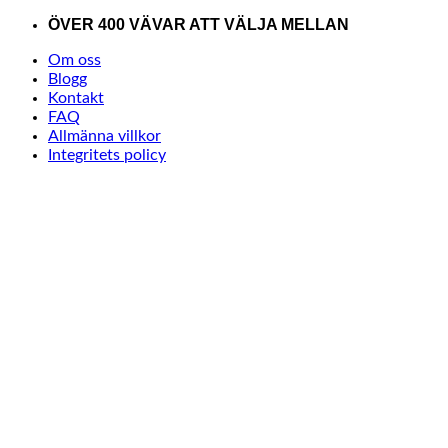
Skip
ÖVER 400 VÄVAR ATT VÄLJA MELLAN
to
Om oss
content
Blogg
Kontakt
FAQ
Allmänna villkor
Integritets policy