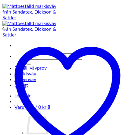
Sök
efter:
Beställ vävprov
Markisväv
Screenväv
Övrigt
Logga in
0
Varukorg /
0
kr