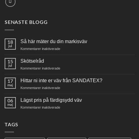
SENASTE BLOGG
Så här mäter du din markisväv
18
jul
för
Kommentarer inaktiverade
Så
här
Skötselråd
15
mäter
jul
för
Kommentarer inaktiverade
du
Skötselråd
din
Hittar ni inte er väv från SANDATEX?
markisväv
17
maj
för
Kommentarer inaktiverade
Hittar
ni
Lägst pris på färdigsydd väv
06
inte
maj
för
Kommentarer inaktiverade
er
Lägst
väv
pris
från
på
TAGS
SANDATEX?
färdigsydd
väv