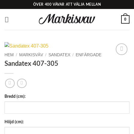
Skip
ÖVER 400 VÄVAR ATT VÄLJA MELLAN
to
content
0
HEM
/
MARKISVÄV
/
SANDATEX
/
ENFÄRGADE
Add to
Sandatex 407-305
Wishlist
Bredd (cm):
Höjd (cm):