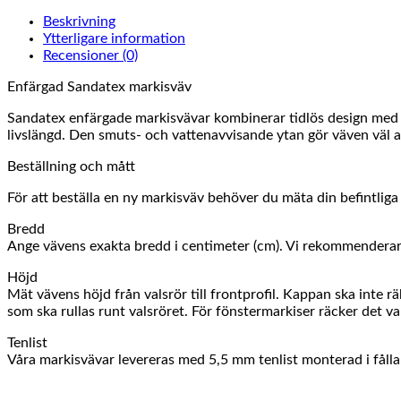
Beskrivning
Ytterligare information
Recensioner (0)
Enfärgad Sandatex markisväv
Sandatex enfärgade markisvävar kombinerar tidlös design med h
livslängd. Den smuts- och vattenavvisande ytan gör väven väl an
Beställning och mått
För att beställa en ny markisväv behöver du mäta din befintlig
Bredd
Ange vävens exakta bredd i centimeter (cm). Vi rekommenderar a
Höjd
Mät vävens höjd från valsrör till frontprofil. Kappan ska inte 
som ska rullas runt valsröret. För fönstermarkiser räcker det vanl
Tenlist
Våra markisvävar levereras med 5,5 mm tenlist monterad i fåll