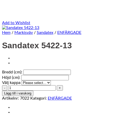
Add to Wishlist
Hem
/
Markisväv
/
Sandatex
/
ENFÄRGADE
Sandatex 5422-13
Bredd (cm):
Höjd (cm):
Välj kappa
Sandatex
5422-
Lägg till i varukorg
13
Artikelnr:
7022
Kategori:
ENFÄRGADE
mängd