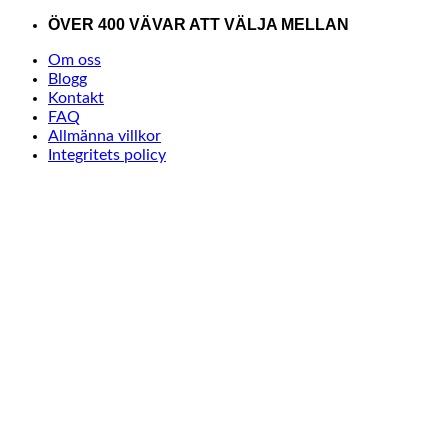
Skip
ÖVER 400 VÄVAR ATT VÄLJA MELLAN
to
Om oss
content
Blogg
Kontakt
FAQ
Allmänna villkor
Integritets policy