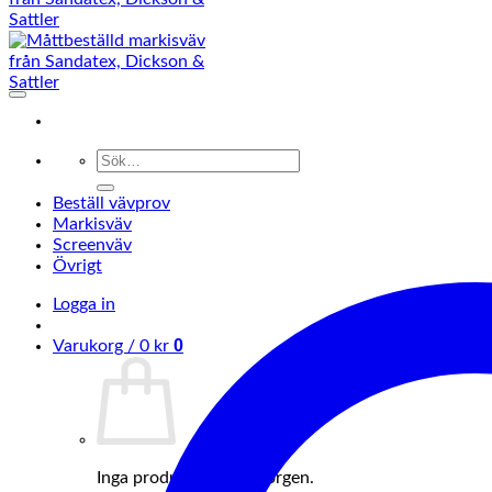
Sök
efter:
Beställ vävprov
Markisväv
Screenväv
Övrigt
Logga in
0
Varukorg /
0
kr
Inga produkter i varukorgen.