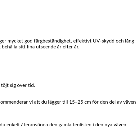
 ger mycket god färgbeständighet, effektivt UV-skydd och lång
hålla sitt fina utseende år efter år.
öjt sig över tid.
ekommenderar vi att du lägger till 15–25 cm för den del av väven
du enkelt återanvända den gamla tenlisten i den nya väven.