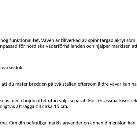
ög funktionalitet. Väven är tillverkad av spinnfärgad akryl som
passad för nordiska väderförhållanden och hjälper markisen att be
a markisduk.
tt du mäter bredden på två ställen eftersom äldre vävar kan ha t
räknas med i höjdmåttet utan väljs separat. För terrassmarkiser r
igtvis att lägga till cirka 15 cm.
arna. Om din befintliga markis använder en annan dimension kan 