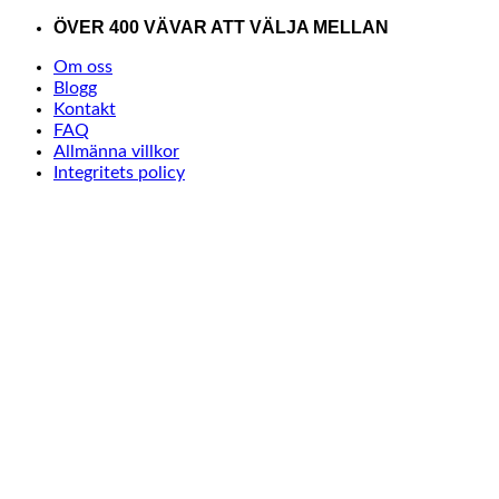
Skip
ÖVER 400 VÄVAR ATT VÄLJA MELLAN
to
Om oss
content
Blogg
Kontakt
FAQ
Allmänna villkor
Integritets policy