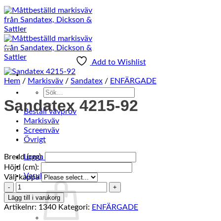
Add to Wishlist
Hem
/
Markisväv
/
Sandatex
/
ENFÄRGADE
Sök
Sandatex 4215-92
efter:
Beställ vävprov
Markisväv
Screenväv
Övrigt
Bredd (cm):
Logga in
Höjd (cm):
0
Varukorg /
0
kr
Välj kappa
Sandatex
4215-
Lägg till i varukorg
92
Artikelnr:
1340
Kategori:
ENFÄRGADE
mängd