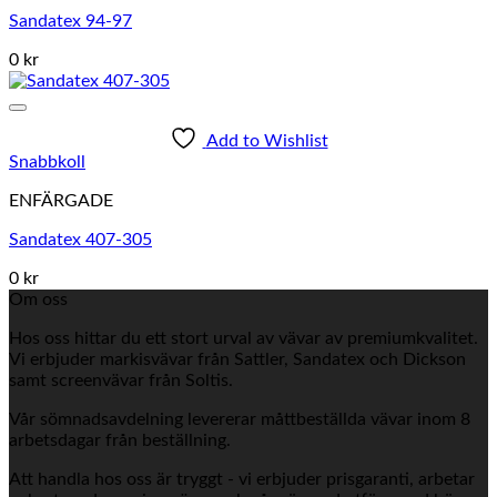
Sandatex 94-97
0 kr
Add to Wishlist
Snabbkoll
ENFÄRGADE
Sandatex 407-305
0 kr
Om oss
Hos oss hittar du ett stort urval av vävar av premiumkvalitet.
Vi erbjuder markisvävar från Sattler, Sandatex och Dickson
samt screenvävar från Soltis.
Vår sömnadsavdelning levererar måttbeställda vävar inom 8
arbetsdagar från beställning.
Att handla hos oss är tryggt - vi erbjuder prisgaranti, arbetar