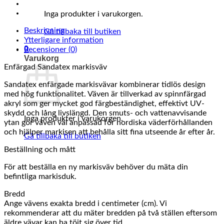
Inga produkter i varukorgen.
Beskrivning
Gå tillbaka till butiken
Ytterligare information
0
Recensioner (0)
Varukorg
Enfärgad Sandatex markisväv
Sandatex enfärgade markisvävar kombinerar tidlös design
med hög funktionalitet. Väven är tillverkad av spinnfärgad
akryl som ger mycket god färgbeständighet, effektivt UV-
skydd och lång livslängd. Den smuts- och vattenavvisande
Inga produkter i varukorgen.
ytan gör väven väl anpassad för nordiska väderförhållanden
och hjälper markisen att behålla sitt fina utseende år efter år.
Gå tillbaka till butiken
Beställning och mått
För att beställa en ny markisväv behöver du mäta din
befintliga markisduk.
Bredd
Ange vävens exakta bredd i centimeter (cm). Vi
rekommenderar att du mäter bredden på två ställen eftersom
äldre vävar kan ha töjt sig över tid.