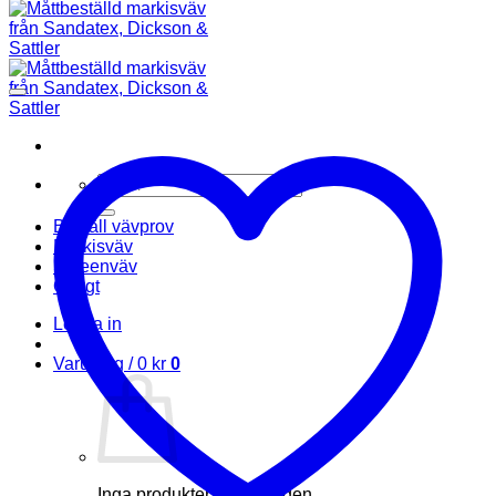
Sök
efter:
Beställ vävprov
Markisväv
Screenväv
Övrigt
Logga in
Varukorg /
0
kr
0
Inga produkter i varukorgen.