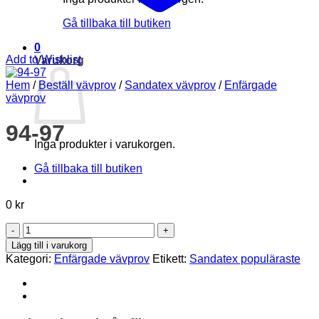
Gå tillbaka till butiken
0
Add to Wishlist
Varukorg
Hem
/
Beställ vävprov
/
Sandatex vävprov
/
Enfärgade
vävprov
94-97
Inga produkter i varukorgen.
Gå tillbaka till butiken
0
kr
94-
97
Lägg till i varukorg
mängd
Kategori:
Enfärgade vävprov
Etikett:
Sandatex populäraste