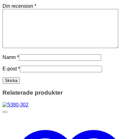
Din recension
*
Namn
*
E-post
*
Relaterade produkter