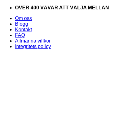
Skip
ÖVER 400 VÄVAR ATT VÄLJA MELLAN
to
Om oss
content
Blogg
Kontakt
FAQ
Allmänna villkor
Integritets policy