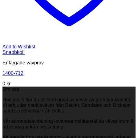
Add to Wishlist
Snabbkoll
Enfärgade vävprov
1400-712
0
kr
Om oss
Hos oss hittar du ett stort urval av vävar av premiumkvalitet.
Vi erbjuder markisvävar från Sattler, Sandatex och Dickson
samt screenvävar från Soltis.
Vår sömnadsavdelning levererar måttbeställda vävar inom 8
arbetsdagar från beställning.
Att handla hos oss är tryggt - vi erbjuder prisgaranti, arbetar