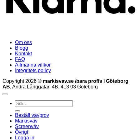
Om oss
Blogg
Kontakt
FAQ
Allmänna villkor
Integritets policy
Copyright 2026 ©
markisvav.se /bara proffs i Göteborg
AB,
Andra Långgatan 4B, 413 03 Göteborg
Sök
efter:
Beställ vävprov
Markisväv
Screenväv
Övrigt
Logga in