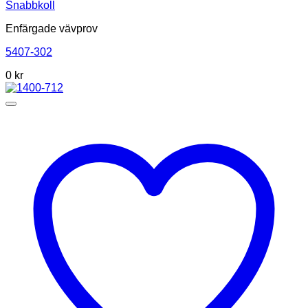
Snabbkoll
Enfärgade vävprov
5407-302
0
kr