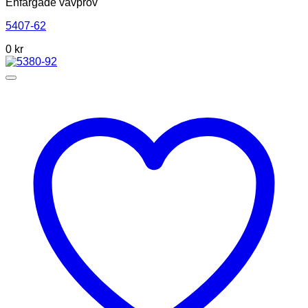
Enfärgade vävprov
5407-62
0
kr