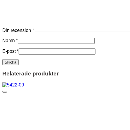
Din recension
*
Namn
*
E-post
*
Relaterade produkter