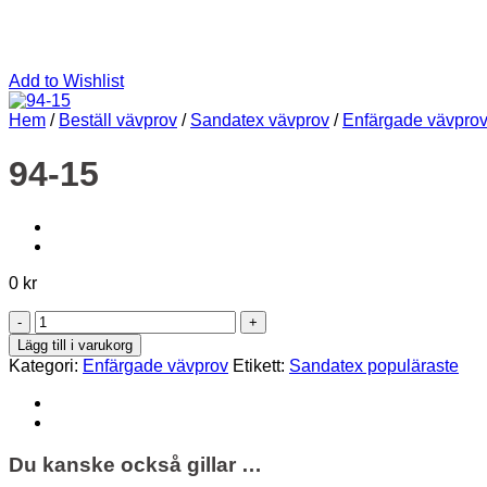
Add to Wishlist
Hem
/
Beställ vävprov
/
Sandatex vävprov
/
Enfärgade vävpro
94-15
0
kr
94-
15
Lägg till i varukorg
mängd
Kategori:
Enfärgade vävprov
Etikett:
Sandatex populäraste
Du kanske också gillar …