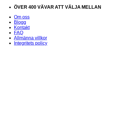
Skip
ÖVER 400 VÄVAR ATT VÄLJA MELLAN
to
Om oss
content
Blogg
Kontakt
FAQ
Allmänna villkor
Integritets policy