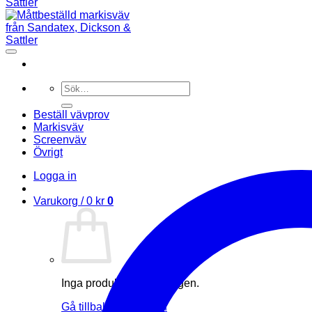
Sök
efter:
Beställ vävprov
Markisväv
Screenväv
Övrigt
Logga in
Varukorg /
0
kr
0
Inga produkter i varukorgen.
Gå tillbaka till butiken