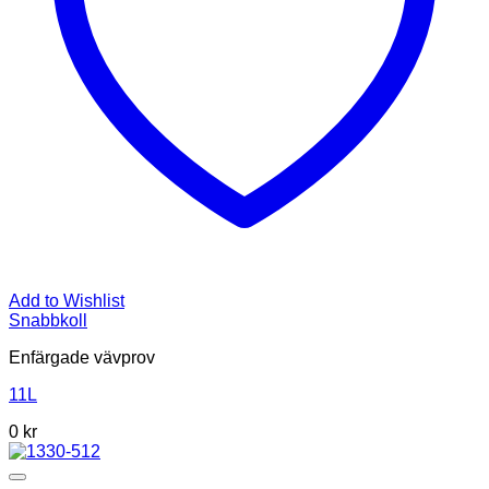
Add to Wishlist
Snabbkoll
Enfärgade vävprov
11L
0
kr