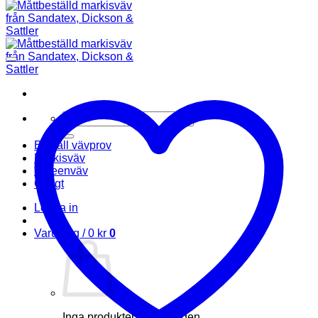
Sök
efter:
Beställ vävprov
Markisväv
Screenväv
Övrigt
Logga in
Varukorg /
0
kr
0
Inga produkter i varukorgen.