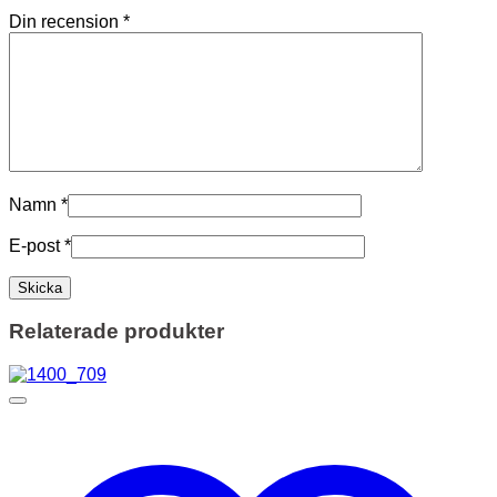
Din recension
*
Namn
*
E-post
*
Relaterade produkter