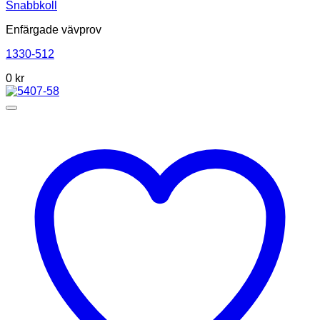
Snabbkoll
Enfärgade vävprov
1330-512
0
kr