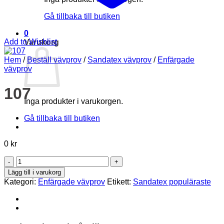
Gå tillbaka till butiken
0
Add to Wishlist
Varukorg
Hem
/
Beställ vävprov
/
Sandatex vävprov
/
Enfärgade
vävprov
107
Inga produkter i varukorgen.
Gå tillbaka till butiken
0
kr
107
mängd
Lägg till i varukorg
Kategori:
Enfärgade vävprov
Etikett:
Sandatex populäraste