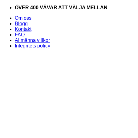
Skip
ÖVER 400 VÄVAR ATT VÄLJA MELLAN
to
Om oss
content
Blogg
Kontakt
FAQ
Allmänna villkor
Integritets policy