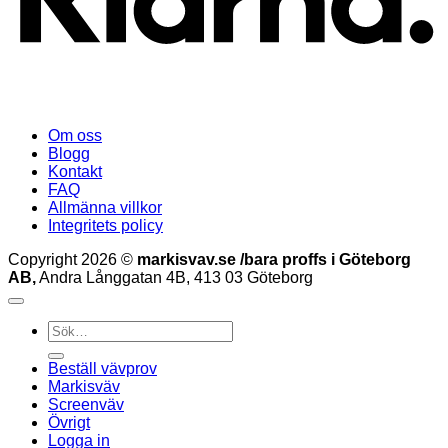
Om oss
Blogg
Kontakt
FAQ
Allmänna villkor
Integritets policy
Copyright 2026 ©
markisvav.se /bara proffs i Göteborg
AB,
Andra Långgatan 4B, 413 03 Göteborg
Sök
efter:
Beställ vävprov
Markisväv
Screenväv
Övrigt
Logga in