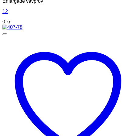
Enfärgade vävprov
12
0
kr