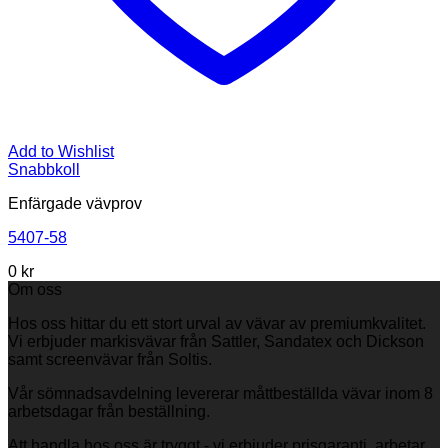
Add to Wishlist
Snabbkoll
Enfärgade vävprov
5407-58
0
kr
Om oss
Hos oss hittar du ett stort urval av vävar av premiumkvalitet.
Vi erbjuder markisvävar från Sattler, Sandatex och Dickson
samt screenvävar från Soltis.
Vår sömnadsavdelning levererar måttbeställda vävar inom 8
arbetsdagar från beställning.
Att handla hos oss är tryggt - vi erbjuder prisgaranti, arbetar