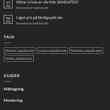
Hittar ni inte er väv från SANDATEX?
markisväv
17
maj
för
Kommentarer inaktiverade
Hittar
ni
Lägst pris på färdigsydd väv
06
inte
maj
för
Kommentarer inaktiverade
er
Lägst
väv
pris
från
på
TAGS
SANDATEX?
färdigsydd
väv
Dickson populäraste
Lumera populäraste
Sandatex populäraste
Sattler populäraste
GUIDER
Måttagning
Montering