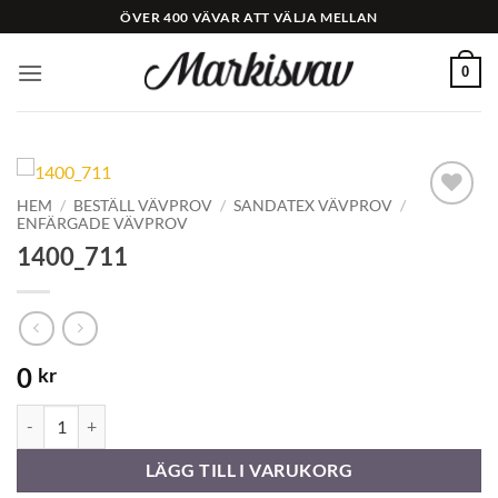
Skip
ÖVER 400 VÄVAR ATT VÄLJA MELLAN
to
content
0
HEM
/
BESTÄLL VÄVPROV
/
SANDATEX VÄVPROV
/
ENFÄRGADE VÄVPROV
Add to
Wishlist
1400_711
0
kr
1400_711 mängd
LÄGG TILL I VARUKORG