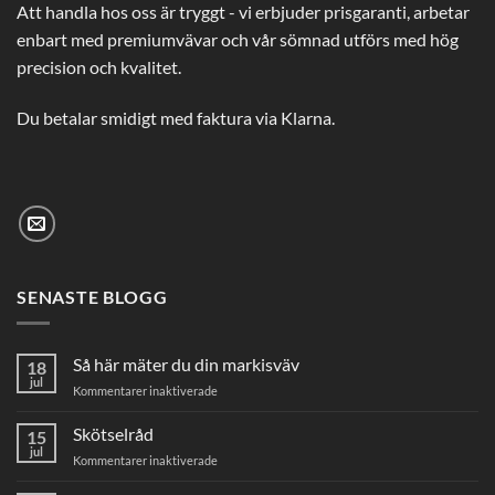
Att handla hos oss är tryggt - vi erbjuder prisgaranti, arbetar
enbart med premiumvävar och vår sömnad utförs med hög
precision och kvalitet.
Du betalar smidigt med faktura via Klarna.
SENASTE BLOGG
Så här mäter du din markisväv
18
jul
för
Kommentarer inaktiverade
Så
här
Skötselråd
15
mäter
jul
för
Kommentarer inaktiverade
du
Skötselråd
din