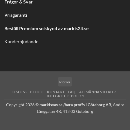
Frågor & Svar
Prisgaranti
Beställ Premium solskydd av
markis24.se
Kunderbjudande
Klarna
OM OSS
BLOGG
KONTAKT
FAQ
ALLMÄNNA VILLKOR
INTEGRITETS POLICY
Copyright 2026 ©
markisvav.se /bara proffs i Göteborg AB,
Andra
Långgatan 4B, 413 03 Göteborg