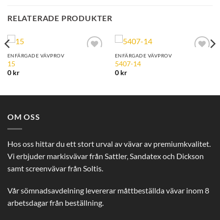
RELATERADE PRODUKTER
ENFÄRGADE VÄVPROV
ENFÄRGADE VÄVPROV
Add to
Add to
15
5407-14
Wishlist
Wishlist
0
kr
0
kr
OM OSS
Hos oss hittar du ett stort urval av vävar av premiumkvalitet.
Vi erbjuder markisvävar från Sattler, Sandatex och Dickson
samt screenvävar från Soltis.
Vår sömnadsavdelning levererar måttbeställda vävar inom 8
arbetsdagar från beställning.