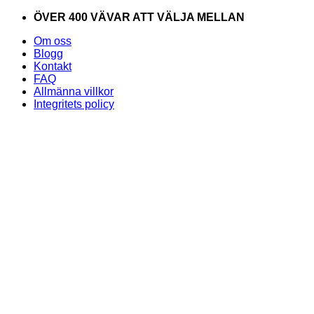
Skip
ÖVER 400 VÄVAR ATT VÄLJA MELLAN
to
Om oss
content
Blogg
Kontakt
FAQ
Allmänna villkor
Integritets policy