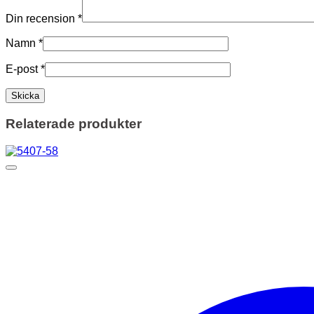
Din recension
*
Namn
*
E-post
*
Relaterade produkter