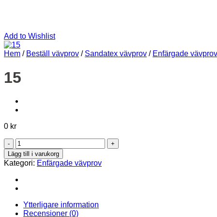
Add to Wishlist
Hem
/
Beställ vävprov
/
Sandatex vävprov
/
Enfärgade vävpro
15
0
kr
15
mängd
Lägg till i varukorg
Kategori:
Enfärgade vävprov
Ytterligare information
Recensioner (0)