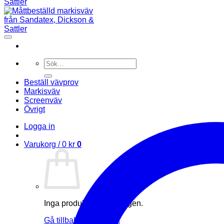
Sök
efter:
Beställ vävprov
Markisväv
Screenväv
Övrigt
Logga in
Varukorg /
0
kr
0
Inga produkter i varukorgen.
Gå tillbaka till butiken