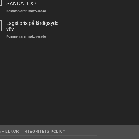
SANDATEX?
för
Kommentarer inaktiverade
Hittar
ni
Lägst pris på färdigsydd
inte
väv
er
för
Kommentarer inaktiverade
väv
Lägst
från
pris
SANDATEX?
på
färdigsydd
väv
 VILLKOR
INTEGRITETS POLICY