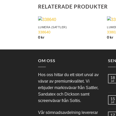
RELATERADE PRODUKTER
LUMERA (SATTLER)
LUMER
Add to
Add to
338640
3380
Wishlist
Wishlist
0
kr
0
kr
OM OSS
SE
Hos oss hittar du ett stort urval av
18
vävar av premiumkvalitet. Vi
jul
erbjuder markisvävar från Sattler,
Sandatex och Dickson samt
15
screenvävar från Soltis.
jul
Vår sömnadsavdelning levererar
17