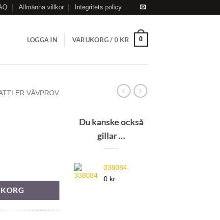
AQ
Allmänna villkor
Integritets policy
0
LOGGA IN
VARUKORG /
0
KR
ATTLER VÄVPROV
Du kanske också
gillar …
338084
0 kr
RUKORG