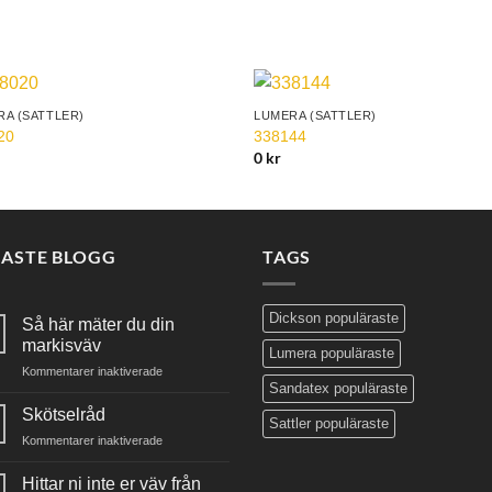
A (SATTLER)
LUMERA (SATTLER)
Add to
Add 
20
338144
Wishlist
Wishl
0
kr
NASTE BLOGG
TAGS
Dickson populäraste
Så här mäter du din
markisväv
Lumera populäraste
för
Kommentarer inaktiverade
Sandatex populäraste
Så
här
Skötselråd
Sattler populäraste
mäter
för
Kommentarer inaktiverade
du
Skötselråd
din
Hittar ni inte er väv från
markisväv