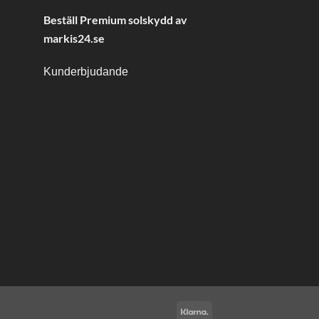
Beställ Premium solskydd av
markis24.se
Kunderbjudande
Klarna