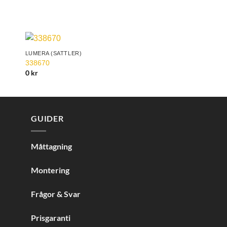
LUMERA (SATTLER)
to
Add to
338670
ist
Wishlist
0
kr
GUIDER
Måttagning
Montering
Frågor & Svar
Prisgaranti