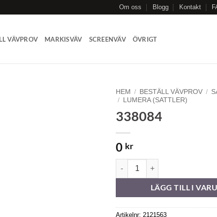
Om oss
Blogg
Kontakt
F
LL VÄVPROV
MARKISVÄV
SCREENVÄV
ÖVRIGT
HEM
/
BESTÄLL VÄVPROV
/
S
/
LUMERA (SATTLER)
338084
Add to
Wishlist
0
kr
338084 mängd
LÄGG TILL I VA
Artikelnr:
2121563