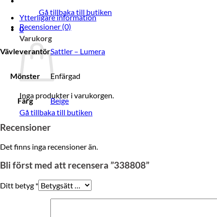
Gå tillbaka till butiken
Ytterligare information
Recensioner (0)
0
Varukorg
Vävleverantör
Sattler – Lumera
Mönster
Enfärgad
Inga produkter i varukorgen.
Färg
Beige
Gå tillbaka till butiken
Recensioner
Det finns inga recensioner än.
Bli först med att recensera ”338808”
Ditt betyg
*