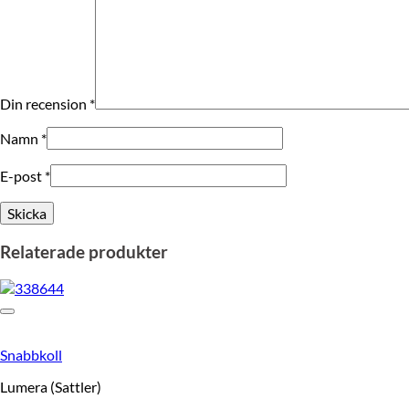
Din recension
*
Namn
*
E-post
*
Relaterade produkter
Snabbkoll
Lumera (Sattler)