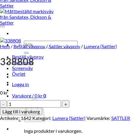
Sök
Hem
/
Beställ vävprov
/
Sattler vävprov
/
Lumera (Sattler)
efter:
Beställ vävprov
338808
Markisväv
Screenväv
Övrigt
Logga in
0
kr
Varukorg /
0
kr
0
338808
mängd
Lägg till i varukorg
Artikelnr:
1642
Kategori:
Lumera (Sattler)
Varumärke:
SATTLER
Inga produkter i varukorgen.