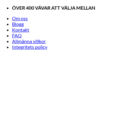
Skip
ÖVER 400 VÄVAR ATT VÄLJA MELLAN
to
Om oss
content
Blogg
Kontakt
FAQ
Allmänna villkor
Integritets policy