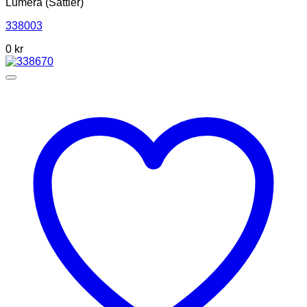
Lumera (Sattler)
338003
0
kr