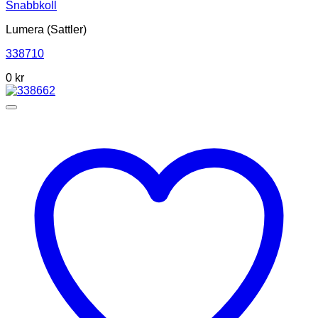
Snabbkoll
Lumera (Sattler)
338710
0
kr