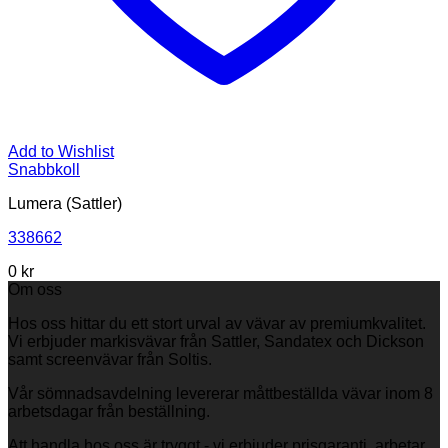
Add to Wishlist
Snabbkoll
Lumera (Sattler)
338662
0
kr
Om oss
Hos oss hittar du ett stort urval av vävar av premiumkvalitet.
Vi erbjuder markisvävar från Sattler, Sandatex och Dickson
samt screenvävar från Soltis.
Vår sömnadsavdelning levererar måttbeställda vävar inom 8
arbetsdagar från beställning.
Att handla hos oss är tryggt - vi erbjuder prisgaranti, arbetar