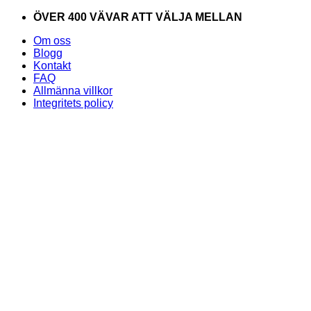
Skip
ÖVER 400 VÄVAR ATT VÄLJA MELLAN
to
Om oss
content
Blogg
Kontakt
FAQ
Allmänna villkor
Integritets policy