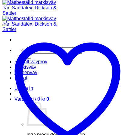
Sök
efter:
Beställ vävprov
Markisväv
Screenväv
Övrigt
Logga in
Varukorg /
0
kr
0
Inga produkter i varukorgen.