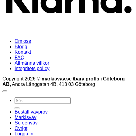
Om oss
Blogg
Kontakt
FAQ
Allmänna villkor
Integritets policy
Copyright 2026 ©
markisvav.se /bara proffs i Göteborg
AB,
Andra Långgatan 4B, 413 03 Göteborg
Sök
efter:
Beställ vävprov
Markisväv
Screenväv
Övrigt
Logga in