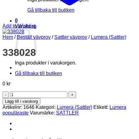
Gå tillbaka till butiken
0
Add to Wishlist
Varukorg
Hem
/
Beställ vävprov
/
Sattler vävprov
/
Lumera (Sattler)
338028
Inga produkter i varukorgen.
Gå tillbaka till butiken
0
kr
338028
mängd
Lägg till i varukorg
Artikelnr:
1646
Kategori:
Lumera (Sattler)
Etikett:
Lumera
populäraste
Varumärke:
SATTLER