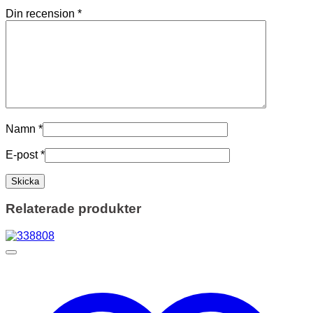
Din recension
*
Namn
*
E-post
*
Relaterade produkter