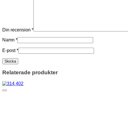
Din recension
*
Namn
*
E-post
*
Relaterade produkter