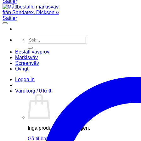
Sök
efter:
Beställ vävprov
Markisväv
Screenväv
Övrigt
Logga in
Varukorg /
0
kr
0
Inga produkter i varukorgen.
Gå tillbaka till butiken