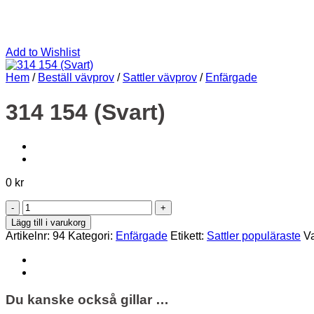
Add to Wishlist
Hem
/
Beställ vävprov
/
Sattler vävprov
/
Enfärgade
314 154 (Svart)
0
kr
314
154
Lägg till i varukorg
(Svart)
Artikelnr:
94
Kategori:
Enfärgade
Etikett:
Sattler populäraste
V
mängd
Du kanske också gillar …