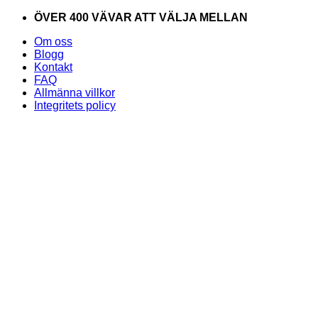
Skip
ÖVER 400 VÄVAR ATT VÄLJA MELLAN
to
Om oss
content
Blogg
Kontakt
FAQ
Allmänna villkor
Integritets policy