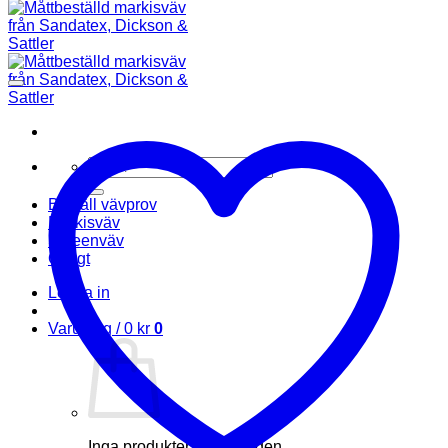
Sök
efter:
Beställ vävprov
Markisväv
Screenväv
Övrigt
Logga in
Varukorg /
0
kr
0
Inga produkter i varukorgen.