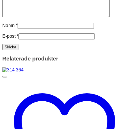
Namn
*
E-post
*
Relaterade produkter