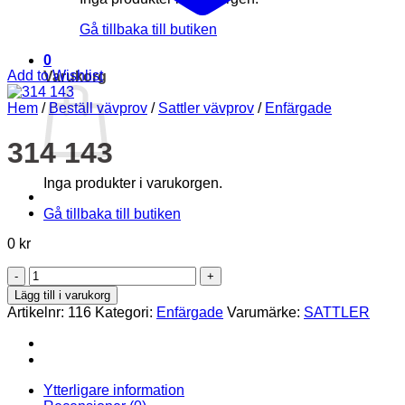
Gå tillbaka till butiken
0
Add to Wishlist
Varukorg
Hem
/
Beställ vävprov
/
Sattler vävprov
/
Enfärgade
314 143
Inga produkter i varukorgen.
Gå tillbaka till butiken
0
kr
314
143
Lägg till i varukorg
mängd
Artikelnr:
116
Kategori:
Enfärgade
Varumärke:
SATTLER
Ytterligare information