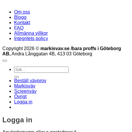
Om oss
Blogg
Kontakt
FAQ
Allmänna villkor
Integritets policy
Copyright 2026 ©
markisvav.se /bara proffs i Göteborg
AB,
Andra Långgatan 4B, 413 03 Göteborg
Sök
efter:
Beställ vävprov
Markisväv
Screenväv
Övrigt
Logga in
Logga in
Obligatoriskt