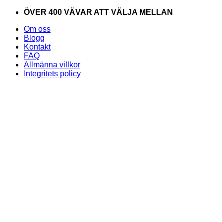
Skip
ÖVER 400 VÄVAR ATT VÄLJA MELLAN
to
Om oss
content
Blogg
Kontakt
FAQ
Allmänna villkor
Integritets policy