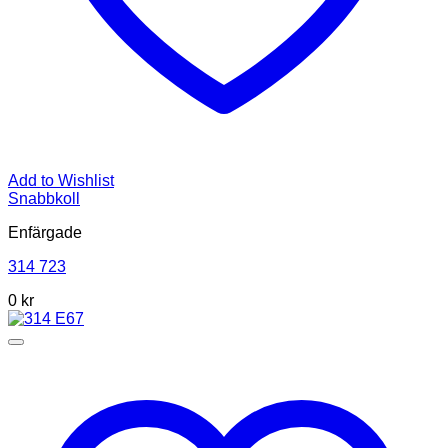
Add to Wishlist
Snabbkoll
Enfärgade
314 723
0
kr