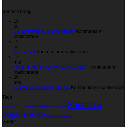
Senaste blogg
18
jul
Så här mäter du din markisväv
Kommentarer
för
inaktiverade
Så
15
här
jul
mäter
för
Skötselråd
Kommentarer inaktiverade
du
Skötselråd
17
din
maj
markisväv
Hittar ni inte er väv från SANDATEX?
Kommentarer
för
inaktiverade
Hittar
06
ni
maj
inte
fö
Lägst pris på färdigsydd väv
Kommentarer inaktiverade
er
L
Tags
väv
p
Sandatex
från
p
Dickson populäraste
Lumera populäraste
SANDATEX?
f
populäraste
v
Sattler populäraste
Guider