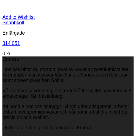
Add to Wishlist
Snabbkoll
Enfärgade
314 051
0
kr
Om oss
Hos oss hittar du ett stort urval av vävar av premiumkvalitet.
Vi erbjuder markisvävar från Sattler, Sandatex och Dickson
samt screenvävar från Soltis.
Vår sömnadsavdelning levererar måttbeställda vävar inom 8
arbetsdagar från beställning.
Att handla hos oss är tryggt - vi erbjuder prisgaranti, arbetar
enbart med premiumvävar och vår sömnad utförs med hög
precision och kvalitet.
Du betalar smidigt med faktura via Klarna.