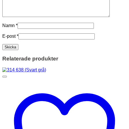
Namn
*
E-post
*
Relaterade produkter