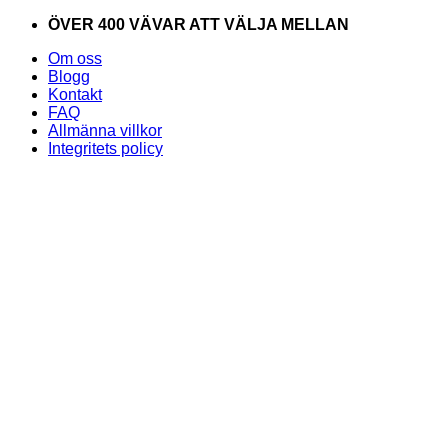
Skip
ÖVER 400 VÄVAR ATT VÄLJA MELLAN
to
Om oss
content
Blogg
Kontakt
FAQ
Allmänna villkor
Integritets policy