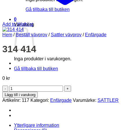
Gå tillbaka till butiken
0
Add to Wishlist
Varukorg
Hem
/
Beställ vävprov
/
Sattler vävprov
/
Enfärgade
314 414
Inga produkter i varukorgen.
Gå tillbaka till butiken
0
kr
314
414
Lägg till i varukorg
mängd
Artikelnr:
117
Kategori:
Enfärgade
Varumärke:
SATTLER
Ytterligare information