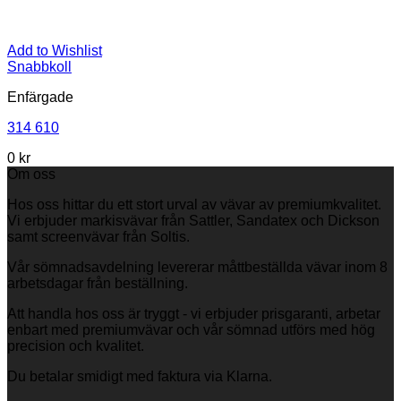
Add to Wishlist
Snabbkoll
Enfärgade
314 610
0
kr
Om oss
Hos oss hittar du ett stort urval av vävar av premiumkvalitet.
Vi erbjuder markisvävar från Sattler, Sandatex och Dickson
samt screenvävar från Soltis.
Vår sömnadsavdelning levererar måttbeställda vävar inom 8
arbetsdagar från beställning.
Att handla hos oss är tryggt - vi erbjuder prisgaranti, arbetar
enbart med premiumvävar och vår sömnad utförs med hög
precision och kvalitet.
Du betalar smidigt med faktura via Klarna.