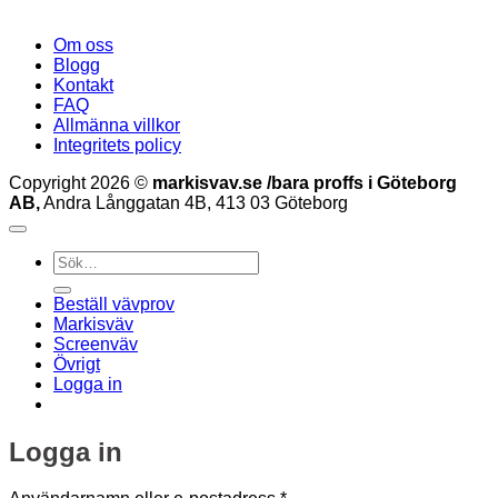
Om oss
Blogg
Kontakt
FAQ
Allmänna villkor
Integritets policy
Copyright 2026 ©
markisvav.se /bara proffs i Göteborg
AB,
Andra Långgatan 4B, 413 03 Göteborg
Sök
efter:
Beställ vävprov
Markisväv
Screenväv
Övrigt
Logga in
Logga in
Obligatoriskt