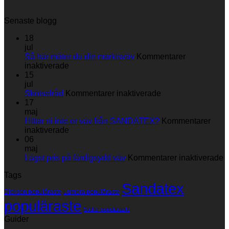
Senaste blogg
18
jul
Så här mäter du din markisväv
Kommentarer
för
inaktiverade
Så
15
här
jul
mäter
för
Skötselråd
Kommentarer inaktiverade
du
Skötselråd
17
din
maj
markisväv
Hittar ni inte er väv från SANDATEX?
Kommentarer
för
inaktiverade
Hittar
06
ni
maj
inte
fö
Lägst pris på färdigsydd väv
Kommentarer inaktiverade
er
L
Tags
väv
p
Sandatex
från
p
Dickson populäraste
Lumera populäraste
SANDATEX?
f
populäraste
v
Sattler populäraste
Guider