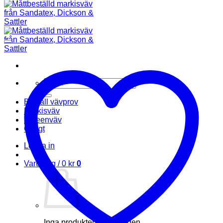
Sök
efter:
Beställ vävprov
Markisväv
Screenväv
Övrigt
Logga in
Varukorg /
0
kr
0
Inga produkter i varukorgen.