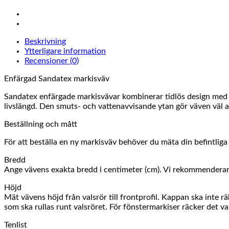
Beskrivning
Ytterligare information
Recensioner (0)
Enfärgad Sandatex markisväv
Sandatex enfärgade markisvävar kombinerar tidlös design med h
livslängd. Den smuts- och vattenavvisande ytan gör väven väl an
Beställning och mått
För att beställa en ny markisväv behöver du mäta din befintlig
Bredd
Ange vävens exakta bredd i centimeter (cm). Vi rekommenderar a
Höjd
Mät vävens höjd från valsrör till frontprofil. Kappan ska inte 
som ska rullas runt valsröret. För fönstermarkiser räcker det vanl
Tenlist