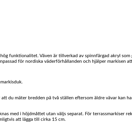
ög funktionalitet. Väven är tillverkad av spinnfärgad akryl som
passad för nordiska väderförhållanden och hjälper markisen att be
a markisduk.
tt du mäter bredden på två ställen eftersom äldre vävar kan ha t
räknas med i höjdmåttet utan väljs separat. För terrassmarkiser r
igtvis att lägga till cirka 15 cm.