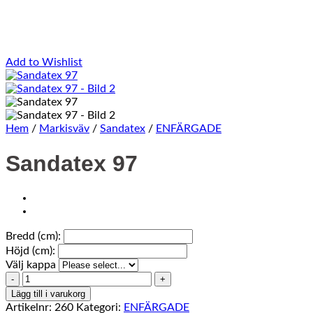
Add to Wishlist
Hem
/
Markisväv
/
Sandatex
/
ENFÄRGADE
Sandatex 97
Bredd (cm):
Höjd (cm):
Välj kappa
Sandatex
97
Lägg till i varukorg
mängd
Artikelnr:
260
Kategori:
ENFÄRGADE