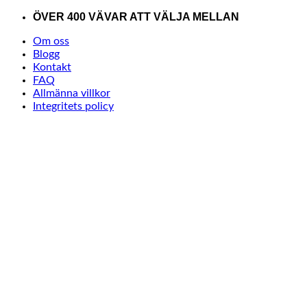
Skip
ÖVER 400 VÄVAR ATT VÄLJA MELLAN
to
Om oss
content
Blogg
Kontakt
FAQ
Allmänna villkor
Integritets policy