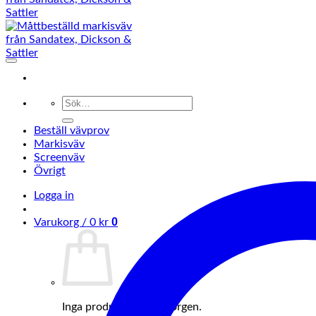
Sök
efter:
Beställ vävprov
Markisväv
Screenväv
Övrigt
Logga in
0
Varukorg /
0
kr
Inga produkter i varukorgen.