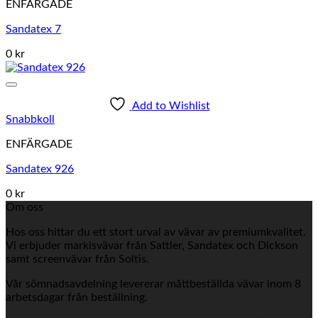
ENFÄRGADE
Sandatex 7
0 kr
Add to Wishlist
Snabbkoll
ENFÄRGADE
Sandatex 926
0 kr
Om oss
Hos oss hittar du ett stort urval av vävar av premiumkvalitet.
Vi erbjuder markisvävar från Sattler, Sandatex och Dickson
samt screenvävar från Soltis.
Vår sömnadsavdelning levererar måttbeställda vävar inom 8
arbetsdagar från beställning.