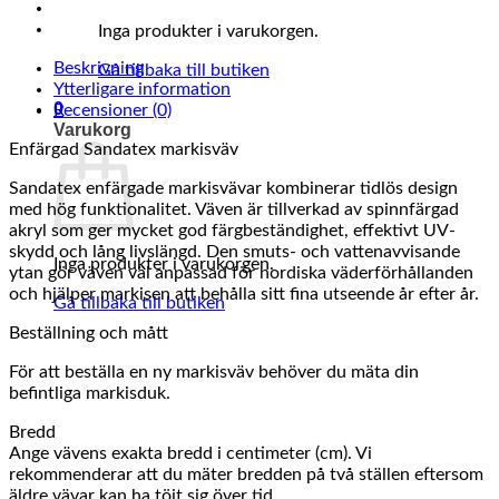
Inga produkter i varukorgen.
Beskrivning
Gå tillbaka till butiken
Ytterligare information
0
Recensioner (0)
Varukorg
Enfärgad Sandatex markisväv
Sandatex enfärgade markisvävar kombinerar tidlös design
med hög funktionalitet. Väven är tillverkad av spinnfärgad
akryl som ger mycket god färgbeständighet, effektivt UV-
skydd och lång livslängd. Den smuts- och vattenavvisande
Inga produkter i varukorgen.
ytan gör väven väl anpassad för nordiska väderförhållanden
och hjälper markisen att behålla sitt fina utseende år efter år.
Gå tillbaka till butiken
Beställning och mått
För att beställa en ny markisväv behöver du mäta din
befintliga markisduk.
Bredd
Ange vävens exakta bredd i centimeter (cm). Vi
rekommenderar att du mäter bredden på två ställen eftersom
äldre vävar kan ha töjt sig över tid.