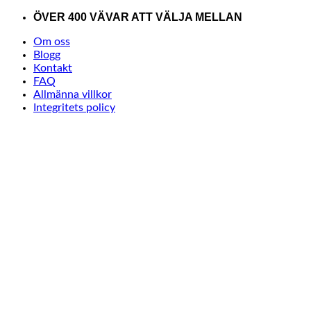
Skip
ÖVER 400 VÄVAR ATT VÄLJA MELLAN
to
Om oss
content
Blogg
Kontakt
FAQ
Allmänna villkor
Integritets policy