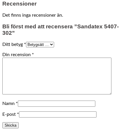
Recensioner
Det finns inga recensioner än.
Bli först med att recensera ”Sandatex 5407-
302”
Ditt betyg
*
Din recension
*
Namn
*
E-post
*