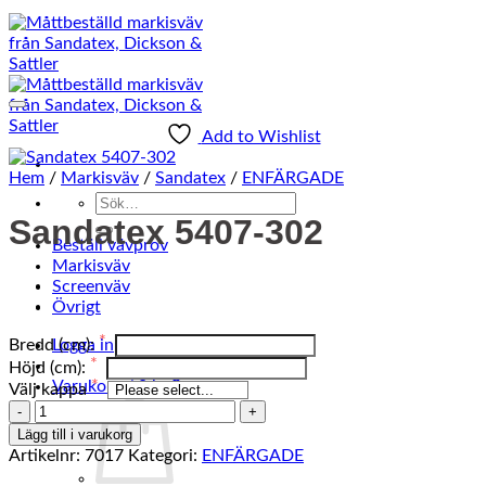
Add to Wishlist
Hem
/
Markisväv
/
Sandatex
/
ENFÄRGADE
Sök
Sandatex 5407-302
efter:
Beställ vävprov
Markisväv
Screenväv
Övrigt
Bredd (cm):
Logga in
Höjd (cm):
0
Varukorg /
0
kr
Välj kappa
Sandatex
5407-
Lägg till i varukorg
302
Artikelnr:
7017
Kategori:
ENFÄRGADE
mängd