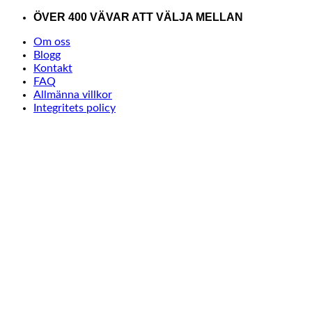
Skip
ÖVER 400 VÄVAR ATT VÄLJA MELLAN
to
Om oss
content
Blogg
Kontakt
FAQ
Allmänna villkor
Integritets policy