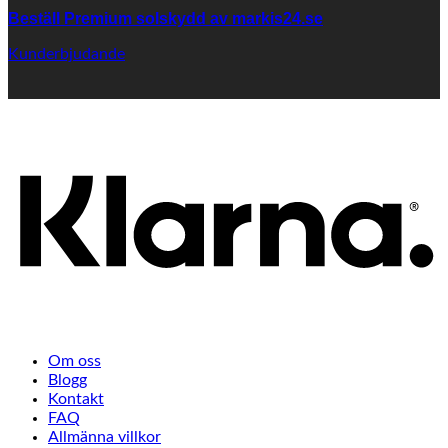
Beställ Premium solskydd av
markis24.se
Kunderbjudande
K
Om oss
Blogg
Kontakt
FAQ
Allmänna villkor