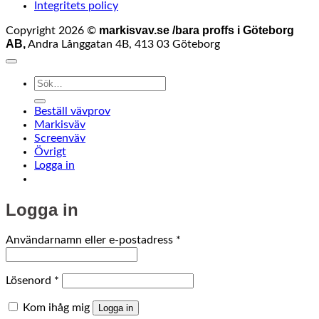
Integritets policy
markisvav.se /bara proffs i Göteborg
Copyright 2026 ©
AB,
Andra Långgatan 4B, 413 03 Göteborg
Sök
efter:
Beställ vävprov
Markisväv
Screenväv
Övrigt
Logga in
Logga in
Obligatoriskt
Användarnamn eller e-postadress
*
Obligatoriskt
Lösenord
*
Kom ihåg mig
Logga in