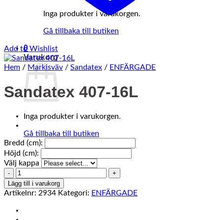
Inga produkter i varukorgen.
Gå tillbaka till butiken
0
Add to Wishlist
Varukorg
Hem
/
Markisväv
/
Sandatex
/
ENFÄRGADE
Sandatex 407-16L
Inga produkter i varukorgen.
Gå tillbaka till butiken
Bredd (cm):
Höjd (cm):
Välj kappa
Sandatex
407-
Lägg till i varukorg
16L
Artikelnr:
2934
Kategori:
ENFÄRGADE
mängd