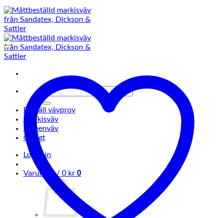
Sök
efter:
Beställ vävprov
Markisväv
Screenväv
Övrigt
Logga in
0
Varukorg /
0
kr