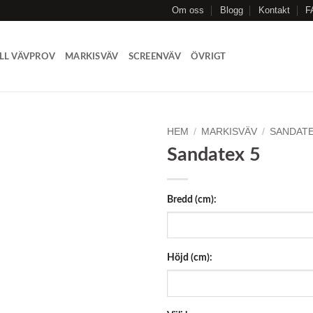
Om oss
Blogg
Kontakt
F
LL VÄVPROV
MARKISVÄV
SCREENVÄV
ÖVRIGT
HEM
/
MARKISVÄV
/
SANDAT
Sandatex 5
Add to
Wishlist
Bredd (cm):
Höjd (cm):