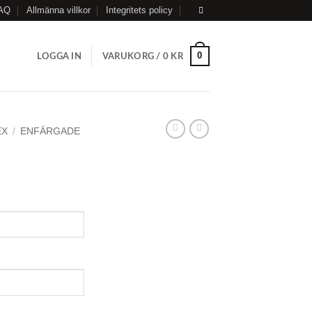
AQ
Allmänna villkor
Integritets policy
0
LOGGA IN
VARUKORG /
0
KR
EX
/
ENFÄRGADE