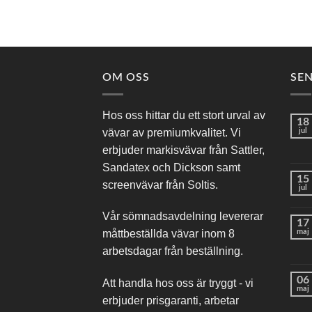
OM OSS
SE
Hos oss hittar du ett stort urval av
18
vävar av premiumkvalitet. Vi
jul
erbjuder markisvävar från Sattler,
Sandatex och Dickson samt
15
screenvävar från Soltis.
jul
Vår sömnadsavdelning levererar
17
maj
måttbeställda vävar inom 8
arbetsdagar från beställning.
06
Att handla hos oss är tryggt - vi
maj
erbjuder prisgaranti, arbetar