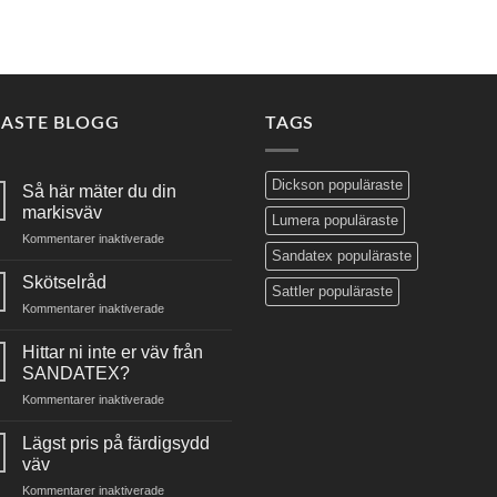
NASTE BLOGG
TAGS
Dickson populäraste
Så här mäter du din
markisväv
Lumera populäraste
för
Kommentarer inaktiverade
Sandatex populäraste
Så
här
Skötselråd
Sattler populäraste
mäter
för
Kommentarer inaktiverade
du
Skötselråd
din
Hittar ni inte er väv från
markisväv
SANDATEX?
för
Kommentarer inaktiverade
Hittar
ni
Lägst pris på färdigsydd
inte
väv
er
för
Kommentarer inaktiverade
väv