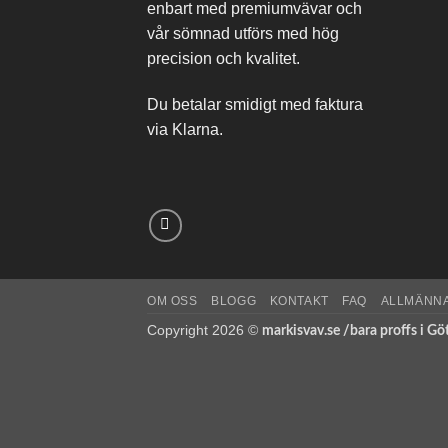
enbart med premiumvävar och
vår sömnad utförs med hög
precision och kvalitet.
Du betalar smidigt med faktura
via Klarna.
OM OSS
BLOGG
KONTAKT
FAQ
ALLMÄNNA
Copyright 2026 ©
markisvav.se /bara proffs i Gö