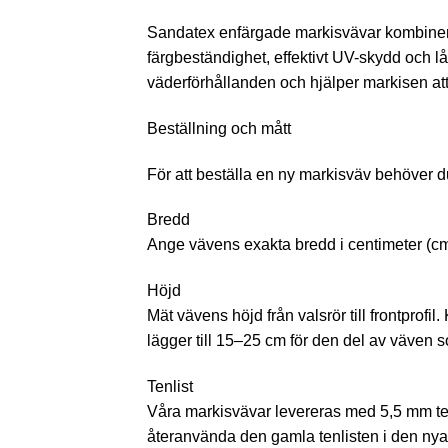
Sandatex enfärgade markisvävar kombinerar
färgbeständighet, effektivt UV-skydd och 
väderförhållanden och hjälper markisen att b
Beställning och mått
För att beställa en ny markisväv behöver d
Bredd
Ange vävens exakta bredd i centimeter (cm)
Höjd
Mät vävens höjd från valsrör till frontprof
lägger till 15–25 cm för den del av väven so
Tenlist
Våra markisvävar levereras med 5,5 mm ten
återanvända den gamla tenlisten i den nya