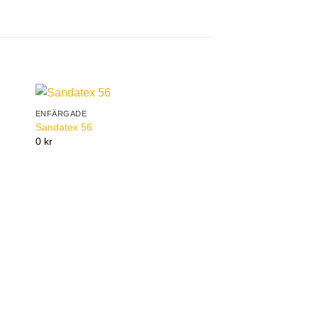
ENFÄRGADE
to
Add to
Sandatex 56
ist
Wishlist
0 kr
ENFÄRGADE
Sandatex 87