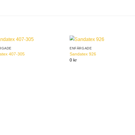
RGADE
ENFÄRGADE
Add to
Add 
atex 407-305
Sandatex 926
Wishlist
Wishl
0 kr