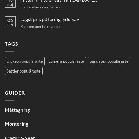
17
maj
för
Kommentarer inaktiverade
Hittar
ni
Lägst pris på färdigsydd väv
06
inte
maj
för
Kommentarer inaktiverade
er
Lägst
väv
pris
från
på
TAGS
SANDATEX?
färdigsydd
väv
Dickson populäraste
Lumera populäraste
Sandatex populäraste
Sattler populäraste
GUIDER
Måttagning
Montering
Frågor & Svar