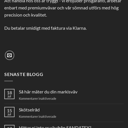
Att handla hos oss är tryggt - vi erbjuder prisgaranti, arbetar
enbart med premiumvävar och vår sömnad utförs med hög
precision och kvalitet.
Du betalar smidigt med faktura via Klarna.
SENASTE BLOGG
Så här mäter du din markisväv
18
jul
för
Kommentarer inaktiverade
Så
här
Skötselråd
15
mäter
jul
för
Kommentarer inaktiverade
du
Skötselråd
din
Hittar ni inte er väv från SANDATEX?
markisväv