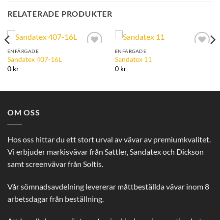
RELATERADE PRODUKTER
ENFÄRGADE
ENFÄRGADE
Add to
Add to
Sandatex 407-16L
Sandatex 11
Wishlist
Wishlist
0 kr
0 kr
OM OSS
Hos oss hittar du ett stort urval av vävar av premiumkvalitet.
Vi erbjuder markisvävar från Sattler, Sandatex och Dickson
samt screenvävar från Soltis.
Vår sömnadsavdelning levererar måttbeställda vävar inom 8
arbetsdagar från beställning.