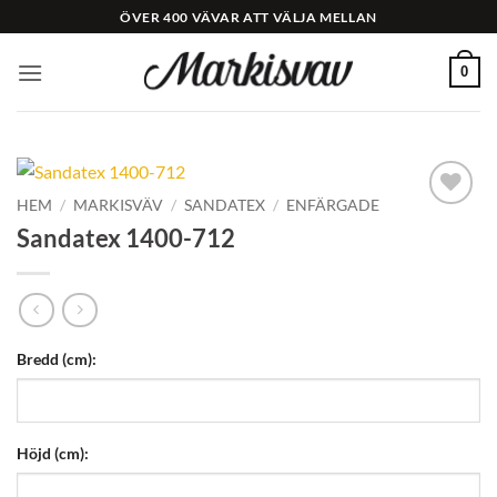
Skip
ÖVER 400 VÄVAR ATT VÄLJA MELLAN
to
content
0
HEM
/
MARKISVÄV
/
SANDATEX
/
ENFÄRGADE
Add to
Sandatex 1400-712
Wishlist
Bredd (cm):
Höjd (cm):