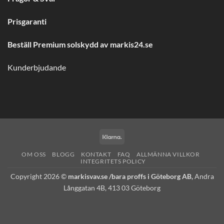
Prisgaranti
Beställ Premium solskydd av
markis24.se
Kunderbjudande
Klarna
OM OSS
BLOGG
KONTAKT
FAQ
ALLMÄNNA VILLKOR
INTEGRITETS POLICY
Copyright 2026 ©
markisvav.se /bara proffs i Göteborg AB,
Andra
Långgatan 4B, 413 03 Göteborg