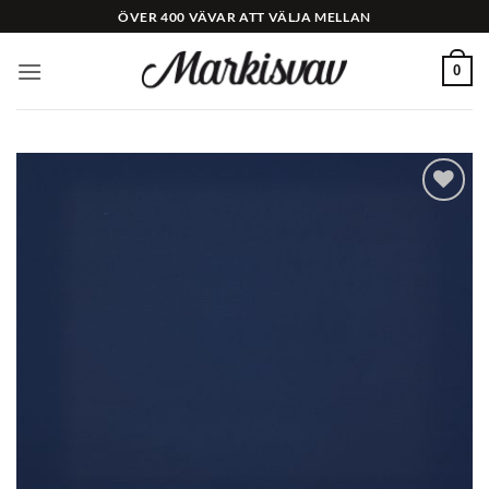
Skip
ÖVER 400 VÄVAR ATT VÄLJA MELLAN
to
content
0
Add to
Wishlist