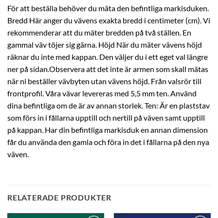
För att beställa behöver du mäta den befintliga markisduken.
Bredd Här anger du vävens exakta bredd i centimeter (cm). Vi
rekommenderar att du mäter bredden på två ställen. En
gammal väv töjer sig gärna. Höjd När du mäter vävens höjd
räknar du inte med kappan. Den väljer du i ett eget val längre
ner på sidan.Observera att det inte är armen som skall mätas
när ni beställer vävbyten utan vävens höjd. Från valsrör till
frontprofil. Våra vävar levereras med 5,5 mm ten. Använd
dina befintliga om de är av annan storlek. Ten: Är en plaststav
som förs in i fållarna upptill och nertill på väven samt upptill
på kappan. Har din befintliga markisduk en annan dimension
får du använda den gamla och föra in det i fållarna på den nya
väven.
RELATERADE PRODUKTER