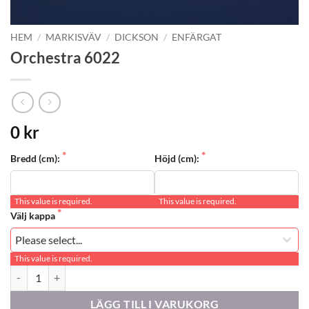
HEM
/
MARKISVÄV
/
DICKSON
/
ENFÄRGAT
Orchestra 6022
0 kr
Bredd (cm):
Höjd (cm):
This value is required.
This value is required.
Välj kappa
This value is required.
Orchestra 6022 mängd
LÄGG TILL I VARUKORG