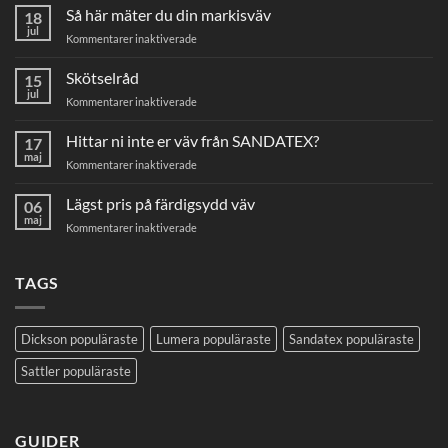
Så här mäter du din markisväv
18
jul
för
Kommentarer inaktiverade
Så
här
Skötselråd
15
mäter
jul
för
Kommentarer inaktiverade
du
Skötselråd
din
Hittar ni inte er väv från SANDATEX?
markisväv
17
maj
för
Kommentarer inaktiverade
Hittar
ni
Lägst pris på färdigsydd väv
06
inte
maj
för
Kommentarer inaktiverade
er
Lägst
väv
pris
från
på
TAGS
SANDATEX?
färdigsydd
väv
Dickson populäraste
Lumera populäraste
Sandatex populäraste
Sattler populäraste
GUIDER