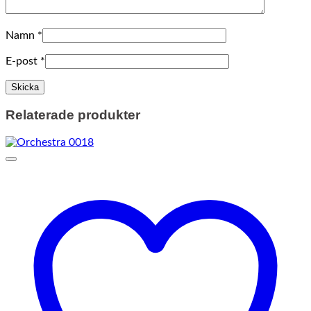
Namn
*
E-post
*
Relaterade produkter