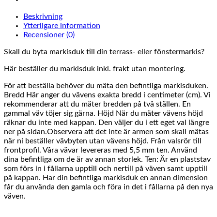
Beskrivning
Ytterligare information
Recensioner (0)
Skall du byta markisduk till din terrass- eller fönstermarkis?
Här beställer du markisduk inkl. frakt utan montering.
För att beställa behöver du mäta den befintliga markisduken.
Bredd Här anger du vävens exakta bredd i centimeter (cm). Vi
rekommenderar att du mäter bredden på två ställen. En
gammal väv töjer sig gärna. Höjd När du mäter vävens höjd
räknar du inte med kappan. Den väljer du i ett eget val längre
ner på sidan.Observera att det inte är armen som skall mätas
när ni beställer vävbyten utan vävens höjd. Från valsrör till
frontprofil. Våra vävar levereras med 5,5 mm ten. Använd
dina befintliga om de är av annan storlek. Ten: Är en plaststav
som förs in i fållarna upptill och nertill på väven samt upptill
på kappan. Har din befintliga markisduk en annan dimension
får du använda den gamla och föra in det i fållarna på den nya
väven.