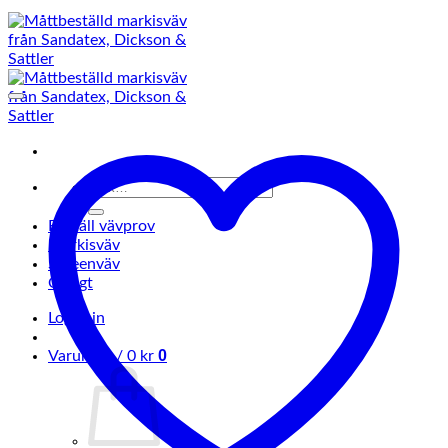
Sök
efter:
Beställ vävprov
Markisväv
Screenväv
Övrigt
Logga in
0
Varukorg /
0
kr