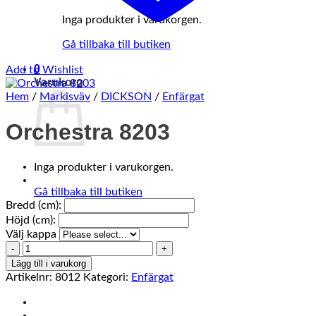
Inga produkter i varukorgen.
Gå tillbaka till butiken
0
Add to Wishlist
Varukorg
Hem
/
Markisväv
/
DICKSON
/
Enfärgat
Orchestra 8203
Inga produkter i varukorgen.
Gå tillbaka till butiken
Bredd (cm):
Höjd (cm):
Välj kappa
Orchestra
8203
Lägg till i varukorg
mängd
Artikelnr:
8012
Kategori:
Enfärgat