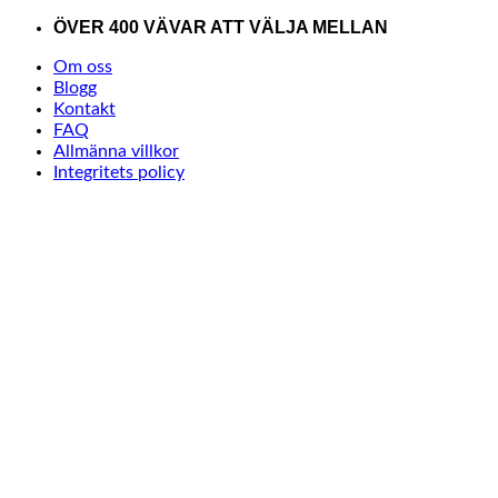
Skip
ÖVER 400 VÄVAR ATT VÄLJA MELLAN
to
Om oss
content
Blogg
Kontakt
FAQ
Allmänna villkor
Integritets policy