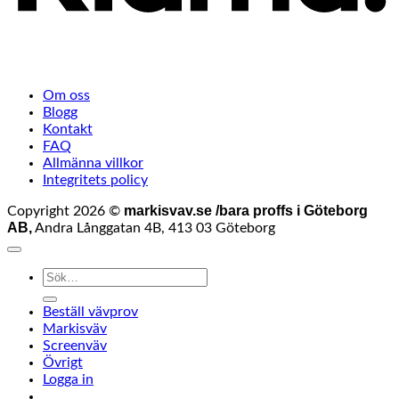
Om oss
Blogg
Kontakt
FAQ
Allmänna villkor
Integritets policy
markisvav.se /bara proffs i Göteborg
Copyright 2026 ©
AB,
Andra Långgatan 4B, 413 03 Göteborg
Sök
efter:
Beställ vävprov
Markisväv
Screenväv
Övrigt
Logga in