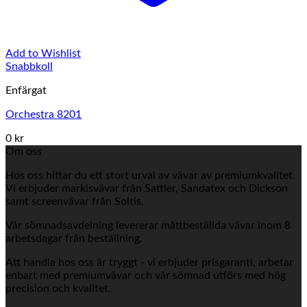
Add to Wishlist
Snabbkoll
Enfärgat
Orchestra 8201
0 kr
Om oss
Hos oss hittar du ett stort urval av vävar av premiumkvalitet.
Vi erbjuder markisvävar från Sattler, Sandatex och Dickson
samt screenvävar från Soltis.
Vår sömnadsavdelning levererar måttbeställda vävar inom 8
arbetsdagar från beställning.
Att handla hos oss är tryggt - vi erbjuder prisgaranti, arbetar
enbart med premiumvävar och vår sömnad utförs med hög
precision och kvalitet.