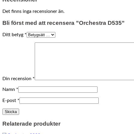
Det finns inga recensioner än.
Bli först med att recensera ”Orchestra D535”
Ditt betyg
*
Din recension
*
Namn
*
E-post
*
Relaterade produkter