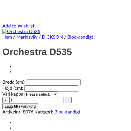
Add to Wishlist
Hem
/
Markisväv
/
DICKSON
/
Blockrandigt
Orchestra D535
Bredd (cm):
Höjd (cm):
Välj kappa
Orchestra
D535
Lägg till i varukorg
mängd
Artikelnr:
8076
Kategori:
Blockrandigt