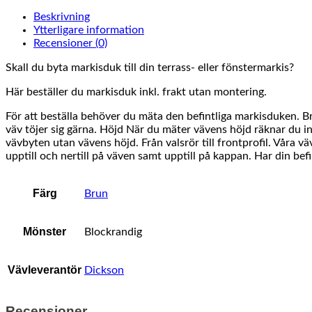
Beskrivning
Ytterligare information
Recensioner (0)
Skall du byta markisduk till din terrass- eller fönstermarkis?
Här beställer du markisduk inkl. frakt utan montering.
För att beställa behöver du mäta den befintliga markisduken. 
väv töjer sig gärna. Höjd När du mäter vävens höjd räknar du in
vävbyten utan vävens höjd. Från valsrör till frontprofil. Våra v
upptill och nertill på väven samt upptill på kappan. Har din be
Färg
Brun
Mönster
Blockrandig
Vävleverantör
Dickson
Recensioner