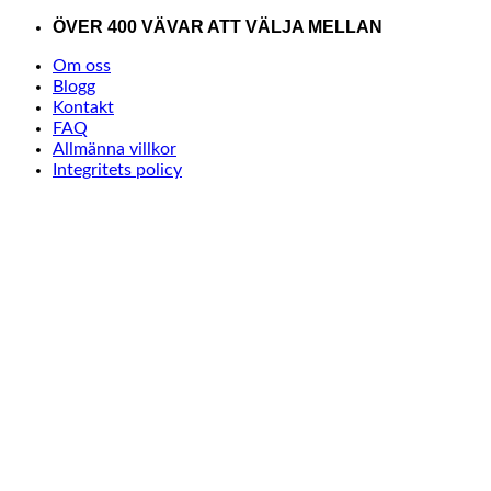
Skip
ÖVER 400 VÄVAR ATT VÄLJA MELLAN
to
Om oss
content
Blogg
Kontakt
FAQ
Allmänna villkor
Integritets policy