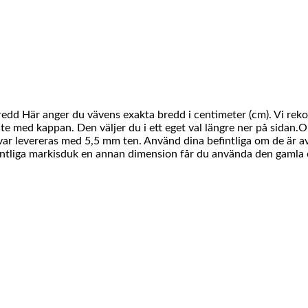
Bredd Här anger du vävens exakta bredd i centimeter (cm). Vi re
te med kappan. Den väljer du i ett eget val längre ner på sidan.O
ävar levereras med 5,5 mm ten. Använd dina befintliga om de är av 
fintliga markisduk en annan dimension får du använda den gamla o