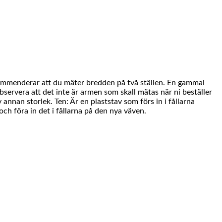
kommenderar att du mäter bredden på två ställen. En gammal
bservera att det inte är armen som skall mätas när ni beställer
annan storlek. Ten: Är en plaststav som förs in i fållarna
ch föra in det i fållarna på den nya väven.