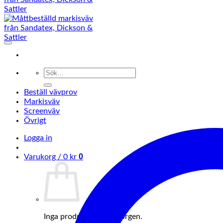
Sök
efter:
Beställ vävprov
Markisväv
Screenväv
Övrigt
Logga in
0
Varukorg /
0
kr
Inga produkter i varukorgen.