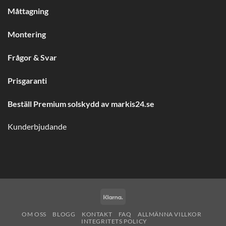
Måttagning
Montering
Frågor & Svar
Prisgaranti
Beställ Premium solskydd av
markis24.se
Kunderbjudande
Klarna
OM OSS
BLOGG
KONTAKT
FAQ
ALLMÄNNA VILLKOR
INTEGRITETS POLICY