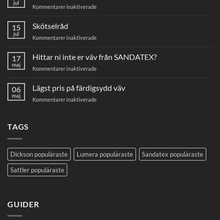
jul
för
Kommentarer inaktiverade
Så
här
Skötselråd
15
mäter
jul
för
Kommentarer inaktiverade
du
Skötselråd
din
Hittar ni inte er väv från SANDATEX?
markisväv
17
maj
för
Kommentarer inaktiverade
Hittar
ni
Lägst pris på färdigsydd väv
06
inte
maj
för
Kommentarer inaktiverade
er
Lägst
väv
pris
från
på
TAGS
SANDATEX?
färdigsydd
väv
Dickson populäraste
Lumera populäraste
Sandatex populäraste
Sattler populäraste
GUIDER