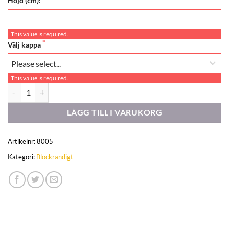
Höjd (cm):
This value is required.
Välj kappa
This value is required.
Orchestra 8555 mängd
LÄGG TILL I VARUKORG
Artikelnr:
8005
Kategori:
Blockrandigt