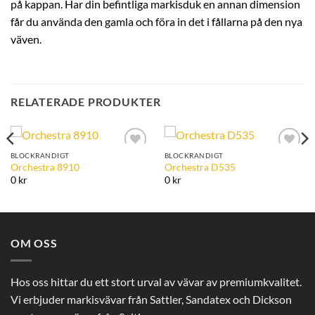
på kappan. Har din befintliga markisduk en annan dimension
får du använda den gamla och föra in det i fållarna på den nya
väven.
RELATERADE PRODUKTER
BLOCKRANDIGT
BLOCKRANDIGT
Add to
Add to
Orchestra 8910
Orchestra D535
Wishlist
Wishlist
0 kr
0 kr
OM OSS
Hos oss hittar du ett stort urval av vävar av premiumkvalitet.
Vi erbjuder markisvävar från Sattler, Sandatex och Dickson