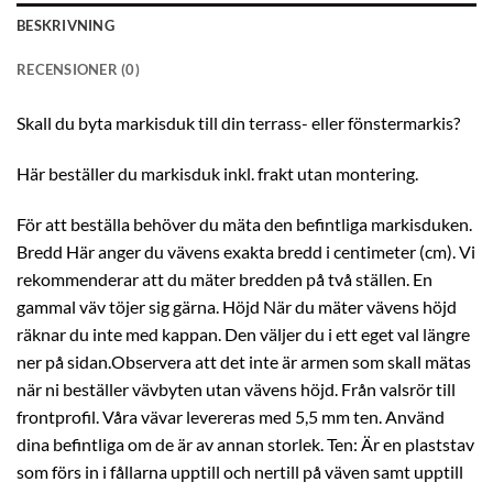
BESKRIVNING
RECENSIONER (0)
Skall du byta markisduk till din terrass- eller fönstermarkis?
Här beställer du markisduk inkl. frakt utan montering.
För att beställa behöver du mäta den befintliga markisduken.
Bredd Här anger du vävens exakta bredd i centimeter (cm). Vi
rekommenderar att du mäter bredden på två ställen. En
gammal väv töjer sig gärna. Höjd När du mäter vävens höjd
räknar du inte med kappan. Den väljer du i ett eget val längre
ner på sidan.Observera att det inte är armen som skall mätas
när ni beställer vävbyten utan vävens höjd. Från valsrör till
frontprofil. Våra vävar levereras med 5,5 mm ten. Använd
dina befintliga om de är av annan storlek. Ten: Är en plaststav
som förs in i fållarna upptill och nertill på väven samt upptill