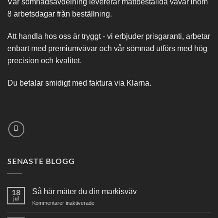
Vår sömnadsavdelning levererar måttbeställda vävar inom
8 arbetsdagar från beställning.
Att handla hos oss är tryggt - vi erbjuder prisgaranti, arbetar
enbart med premiumvävar och vår sömnad utförs med hög
precision och kvalitet.
Du betalar smidigt med faktura via Klarna.
SENASTE BLOGG
Så här mäter du din markisväv
18
jul
för
Kommentarer inaktiverade
Så