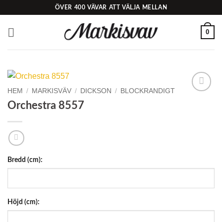
Skip
ÖVER 400 VÄVAR ATT VÄLJA MELLAN
to
content
0
HEM
/
MARKISVÄV
/
DICKSON
/
BLOCKRANDIGT
Add to
Orchestra 8557
Wishlist
Bredd (cm):
Höjd (cm):