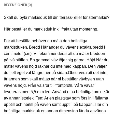
RECENSIONER (0)
Skall du byta markisduk till din terrass- eller fönstermarkis?
Här beställer du markisduk inkl. frakt utan montering.
För att beställa behöver du mäta den befintliga
markisduken. Bredd Här anger du vävens exakta bredd i
centimeter (cm). Vi rekommenderar att du mäter bredden
på två ställen. En gammal väv töjer sig gärna. Höjd När du
mäter vävens höjd räknar du inte med kappan. Den väljer
du i ett eget val längre ner på sidan.Observera att det inte
är armen som skall mätas när ni beställer vävbyten utan
vävens höjd. Från valsrör till frontprofil. Våra vävar
levereras med 5,5 mm ten. Använd dina befintliga om de är
av annan storlek. Ten: Är en plaststav som förs in i fållarna
upptill och nertill på väven samt upptill på kappan. Har din
befintliga markisduk en annan dimension får du använda