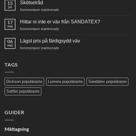
här
Skötselråd
15
mäter
jul
för
Kommentarer inaktiverade
du
Skötselråd
din
Hittar ni inte er väv från SANDATEX?
markisväv
17
maj
för
Kommentarer inaktiverade
Hittar
ni
Lägst pris på färdigsydd väv
06
inte
maj
för
Kommentarer inaktiverade
er
Lägst
väv
pris
från
på
TAGS
SANDATEX?
färdigsydd
väv
Dickson populäraste
Lumera populäraste
Sandatex populäraste
Sattler populäraste
GUIDER
Måttagning