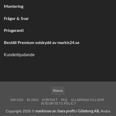
Montering
Frågor & Svar
Prisgaranti
Beställ Premium solskydd av
markis24.se
Kunderbjudande
Klarna
OM OSS
BLOGG
KONTAKT
FAQ
ALLMÄNNA VILLKOR
INTEGRITETS POLICY
Copyright 2026 ©
Andra
markisvav.se /bara proffs i Göteborg AB,