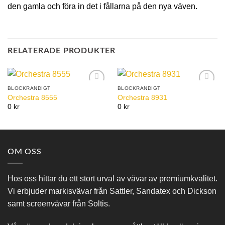
den gamla och föra in det i fållarna på den nya väven.
RELATERADE PRODUKTER
BLOCKRANDIGT
BLOCKRANDIGT
Add to
Add to
Orchestra 8555
Orchestra 8931
Wishlist
Wishlist
0 kr
0 kr
OM OSS
Hos oss hittar du ett stort urval av vävar av premiumkvalitet.
Vi erbjuder markisvävar från Sattler, Sandatex och Dickson
samt screenvävar från Soltis.