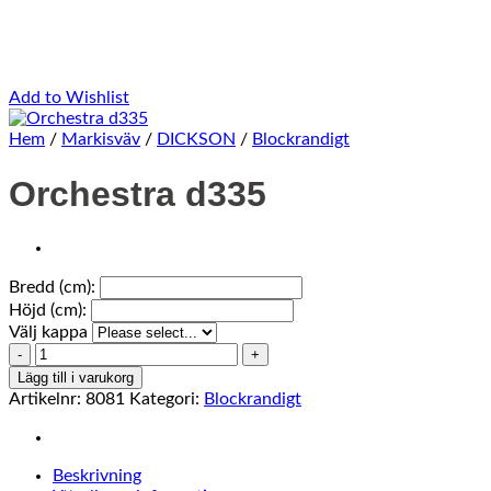
Add to Wishlist
Hem
/
Markisväv
/
DICKSON
/
Blockrandigt
Orchestra d335
Bredd (cm):
Höjd (cm):
Välj kappa
Orchestra
d335
Lägg till i varukorg
mängd
Artikelnr:
8081
Kategori:
Blockrandigt
Beskrivning