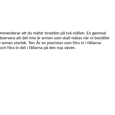
kommenderar att du mäter bredden på två ställen. En gammal
bservera att det inte är armen som skall mätas när ni beställer
annan storlek. Ten: Är en plaststav som förs in i fållarna
ch föra in det i fållarna på den nya väven.