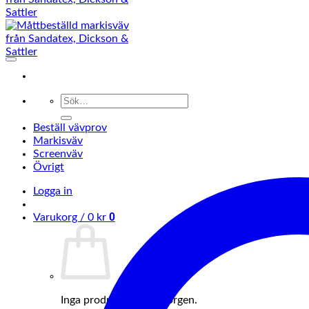
Sök
efter:
Beställ vävprov
Markisväv
Screenväv
Övrigt
Logga in
0
Varukorg /
0
kr
Inga produkter i varukorgen.