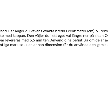
Bredd Här anger du vävens exakta bredd i centimeter (cm). Vi re
te med kappan. Den väljer du i ett eget val längre ner på sidan.O
ävar levereras med 5,5 mm ten. Använd dina befintliga om de är av 
fintliga markisduk en annan dimension får du använda den gamla o