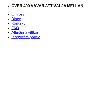
Skip
ÖVER 400 VÄVAR ATT VÄLJA MELLAN
to
Om oss
content
Blogg
Kontakt
FAQ
Allmänna villkor
Integritets policy