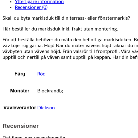
Ytterligare information
Recensioner (0)
Skall du byta markisduk till din terrass- eller fönstermarkis?
Här beställer du markisduk inkl. frakt utan montering.
För att beställa behöver du mäta den befintliga markisduken. 
väv töjer sig gärna. Höjd När du mäter vävens höjd räknar du in
vävbyten utan vävens höjd. Från valsrör till frontprofil. Våra v
upptill och nertill på väven samt upptill på kappan. Har din be
Färg
Röd
Mönster
Blockrandig
Vävleverantör
Dickson
Recensioner
Det finns inga recensioner än.