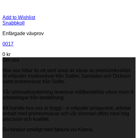
Add to Wishlist
Snabbkoll
Enfärgade vävprov
0017
0
kr
Om oss
Hos oss hittar du ett stort urval av vävar av premiumkvalitet.
Vi erbjuder markisvävar från Sattler, Sandatex och Dickson
samt screenvävar från Soltis.
Vår sömnadsavdelning levererar måttbeställda vävar inom 8
arbetsdagar från beställning.
Att handla hos oss är tryggt - vi erbjuder prisgaranti, arbetar
enbart med premiumvävar och vår sömnad utförs med hög
precision och kvalitet.
Du betalar smidigt med faktura via Klarna.