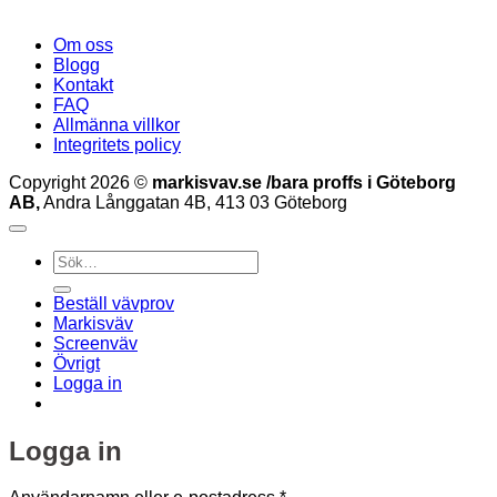
Om oss
Blogg
Kontakt
FAQ
Allmänna villkor
Integritets policy
Copyright 2026 ©
markisvav.se /bara proffs i Göteborg
AB,
Andra Långgatan 4B, 413 03 Göteborg
Sök
efter:
Beställ vävprov
Markisväv
Screenväv
Övrigt
Logga in
Logga in
Obligatoriskt