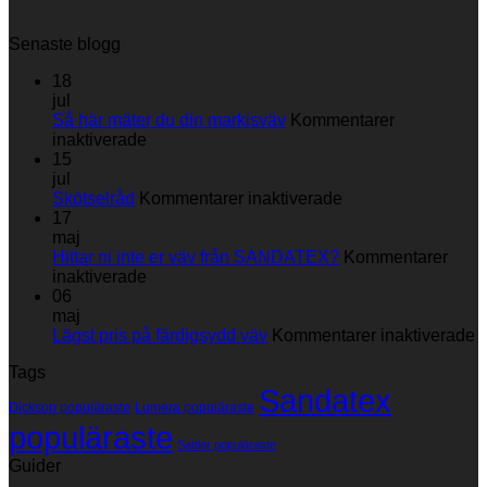
Senaste blogg
18
jul
Så här mäter du din markisväv
Kommentarer
för
inaktiverade
Så
15
här
jul
mäter
för
Skötselråd
Kommentarer inaktiverade
du
Skötselråd
17
din
maj
markisväv
Hittar ni inte er väv från SANDATEX?
Kommentarer
för
inaktiverade
Hittar
06
ni
maj
inte
fö
Lägst pris på färdigsydd väv
Kommentarer inaktiverade
er
L
Tags
väv
p
Sandatex
från
p
Dickson populäraste
Lumera populäraste
SANDATEX?
f
populäraste
v
Sattler populäraste
Guider