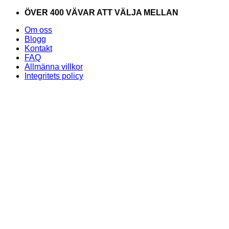
Skip
ÖVER 400 VÄVAR ATT VÄLJA MELLAN
to
Om oss
content
Blogg
Kontakt
FAQ
Allmänna villkor
Integritets policy