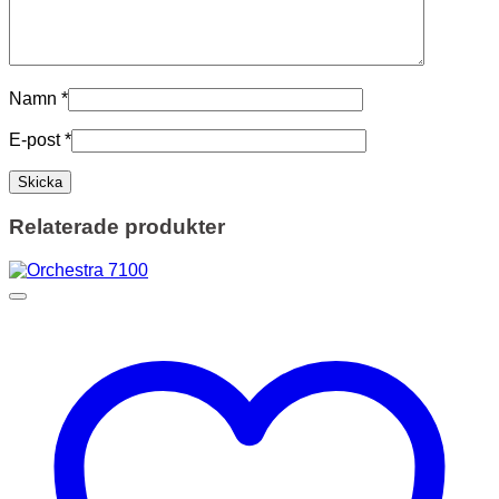
Namn
*
E-post
*
Relaterade produkter