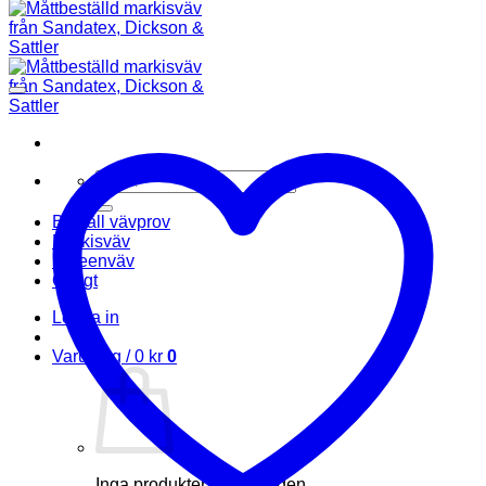
Sök
efter:
Beställ vävprov
Markisväv
Screenväv
Övrigt
Logga in
Varukorg /
0
kr
0
Inga produkter i varukorgen.