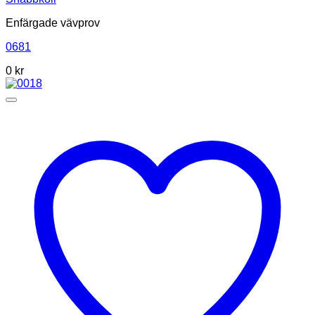
Enfärgade vävprov
0681
0
kr