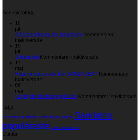
Senaste blogg
18
jul
Så här mäter du din markisväv
Kommentarer
för
inaktiverade
Så
15
här
jul
mäter
för
Skötselråd
Kommentarer inaktiverade
du
Skötselråd
17
din
maj
markisväv
Hittar ni inte er väv från SANDATEX?
Kommentarer
för
inaktiverade
Hittar
06
ni
maj
inte
fö
Lägst pris på färdigsydd väv
Kommentarer inaktiverade
er
L
Tags
väv
p
Sandatex
från
p
Dickson populäraste
Lumera populäraste
SANDATEX?
f
populäraste
v
Sattler populäraste
Guider