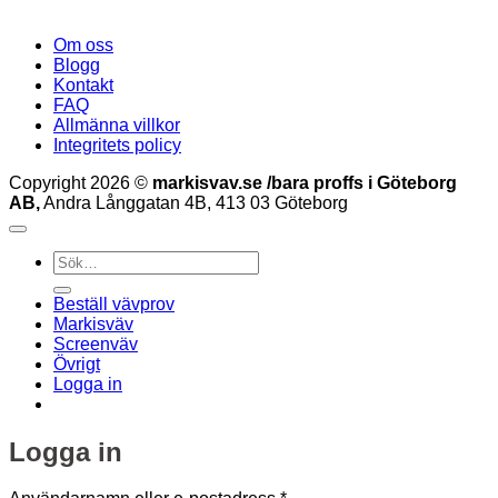
Om oss
Blogg
Kontakt
FAQ
Allmänna villkor
Integritets policy
Copyright 2026 ©
markisvav.se /bara proffs i Göteborg
AB,
Andra Långgatan 4B, 413 03 Göteborg
Sök
efter:
Beställ vävprov
Markisväv
Screenväv
Övrigt
Logga in
Logga in
Obligatoriskt