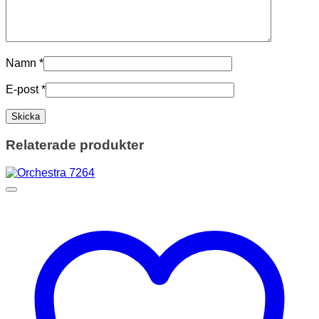
Namn
*
E-post
*
Relaterade produkter