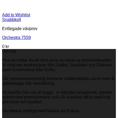
Add to Wishlist
Snabbkoll
Enfärgade vävprov
Orchestra 7559
0
kr
Om oss
Hos oss hittar du ett stort urval av vävar av premiumkvalitet.
Vi erbjuder markisvävar från Sattler, Sandatex och Dickson
samt screenvävar från Soltis.
Vår sömnadsavdelning levererar måttbeställda vävar inom 8
arbetsdagar från beställning.
Att handla hos oss är tryggt - vi erbjuder prisgaranti, arbetar
enbart med premiumvävar och vår sömnad utförs med hög
precision och kvalitet.
Du betalar smidigt med faktura via Klarna.