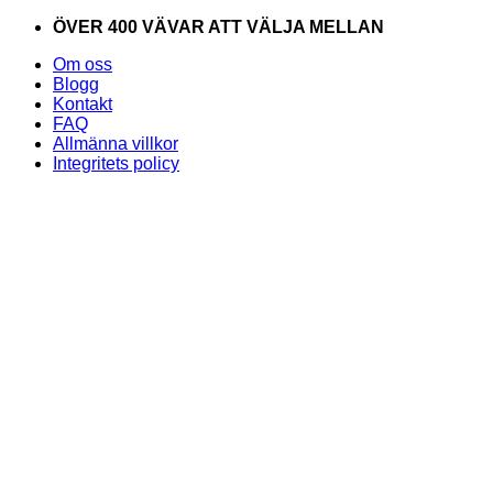
Skip
ÖVER 400 VÄVAR ATT VÄLJA MELLAN
to
Om oss
content
Blogg
Kontakt
FAQ
Allmänna villkor
Integritets policy