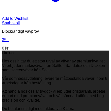
Add to Wishlist
Snabbkoll
Blockrandigt vävprov
35L
0
kr
Om oss
Hos oss hittar du ett stort urval av vävar av premiumkvalitet.
Vi erbjuder markisvävar från Sattler, Sandatex och Dickson
samt screenvävar från Soltis.
Vår sömnadsavdelning levererar måttbeställda vävar inom 8
arbetsdagar från beställning.
Att handla hos oss är tryggt - vi erbjuder prisgaranti, arbetar
enbart med premiumvävar och vår sömnad utförs med hög
precision och kvalitet.
Du betalar smidigt med faktura via Klarna.