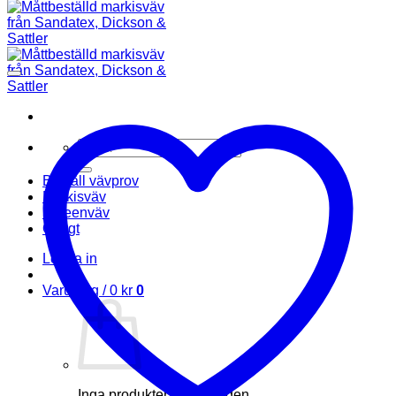
Sök
efter:
Beställ vävprov
Markisväv
Screenväv
Övrigt
Logga in
Varukorg /
0
kr
0
Inga produkter i varukorgen.