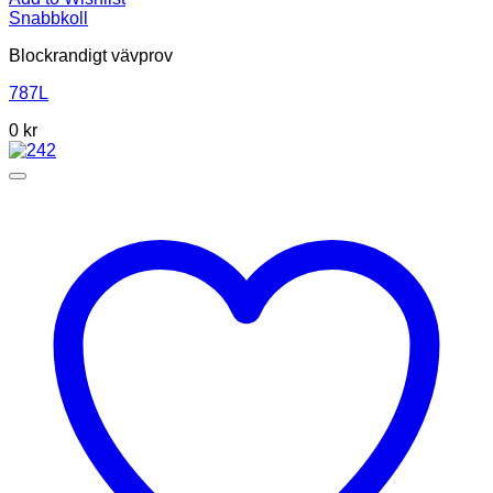
Snabbkoll
Blockrandigt vävprov
787L
0
kr