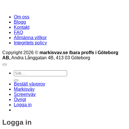
Om oss
Blogg
Kontakt
FAQ
Allmänna villkor
Integritets policy
Copyright 2026 ©
markisvav.se /bara proffs i Göteborg
AB,
Andra Långgatan 4B, 413 03 Göteborg
Sök
efter:
Beställ vävprov
Markisväv
Screenväv
Övrigt
Logga in
Logga in