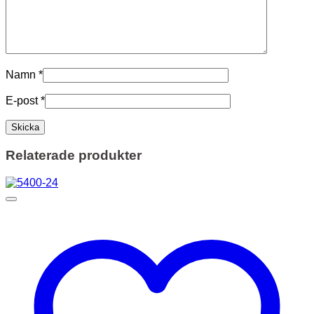
Namn
*
E-post
*
Relaterade produkter