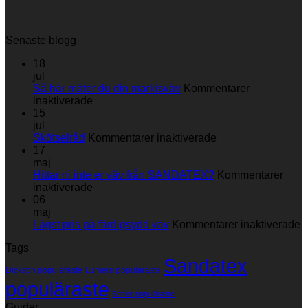
Senaste blogg
18
jul
Så här mäter du din markisväv
Kommentarer
för
inaktiverade
Så
15
här
jul
mäter
för
Skötselråd
Kommentarer inaktiverade
du
Skötselråd
17
din
maj
markisväv
Hittar ni inte er väv från SANDATEX?
Kommentarer
för
inaktiverade
Hittar
06
ni
maj
inte
fö
Lägst pris på färdigsydd väv
Kommentarer inaktiverade
er
L
Tags
väv
p
Sandatex
från
p
Dickson populäraste
Lumera populäraste
SANDATEX?
f
populäraste
v
Sattler populäraste
Guider