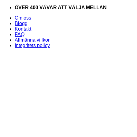
Skip
ÖVER 400 VÄVAR ATT VÄLJA MELLAN
to
Om oss
content
Blogg
Kontakt
FAQ
Allmänna villkor
Integritets policy