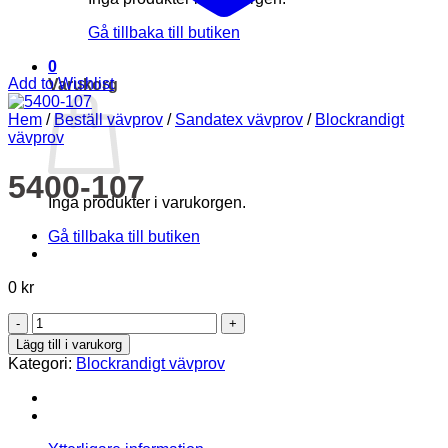
Gå tillbaka till butiken
0
Add to Wishlist
Varukorg
Hem
/
Beställ vävprov
/
Sandatex vävprov
/
Blockrandigt
vävprov
5400-107
Inga produkter i varukorgen.
Gå tillbaka till butiken
0
kr
5400-
107
Lägg till i varukorg
mängd
Kategori:
Blockrandigt vävprov