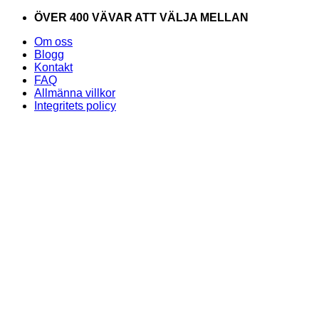
Skip
ÖVER 400 VÄVAR ATT VÄLJA MELLAN
to
Om oss
content
Blogg
Kontakt
FAQ
Allmänna villkor
Integritets policy