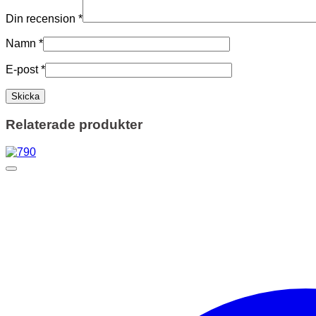
Din recension
*
Namn
*
E-post
*
Relaterade produkter