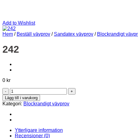
Add to Wishlist
Hem
/
Beställ vävprov
/
Sandatex vävprov
/
Blockrandigt vävp
242
0
kr
242
mängd
Lägg till i varukorg
Kategori:
Blockrandigt vävprov
Ytterligare information
Recensioner (0)