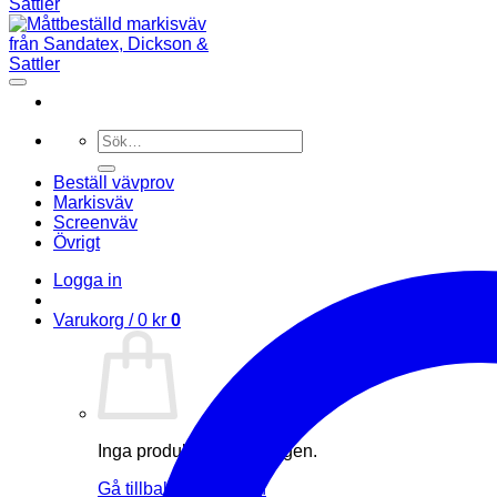
Sök
efter:
Beställ vävprov
Markisväv
Screenväv
Övrigt
Logga in
Varukorg /
0
kr
0
Inga produkter i varukorgen.
Gå tillbaka till butiken