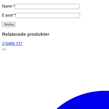
Namn
*
E-post
*
Relaterade produkter