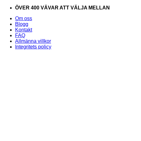
Skip
ÖVER 400 VÄVAR ATT VÄLJA MELLAN
to
Om oss
content
Blogg
Kontakt
FAQ
Allmänna villkor
Integritets policy