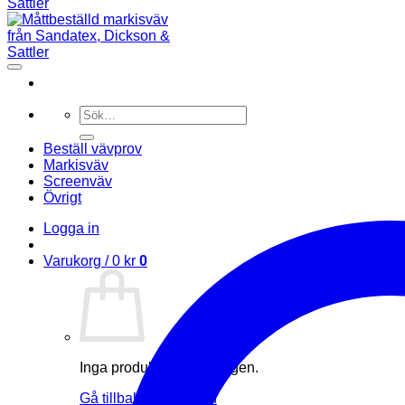
Sök
efter:
Beställ vävprov
Markisväv
Screenväv
Övrigt
Logga in
Varukorg /
0
kr
0
Inga produkter i varukorgen.
Gå tillbaka till butiken