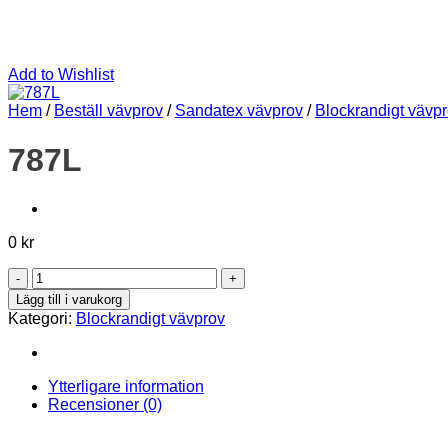
Add to Wishlist
Hem
/
Beställ vävprov
/
Sandatex vävprov
/
Blockrandigt vävp
787L
0
kr
787L
mängd
Lägg till i varukorg
Kategori:
Blockrandigt vävprov
Ytterligare information
Recensioner (0)